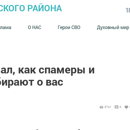
СКОГО РАЙОНА
1
клама
О НАС
Герои СВО
Духовный мир
ал, как спамеры и
ирают о вас
3741
0