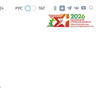
8+
РУС
ТАТ
0