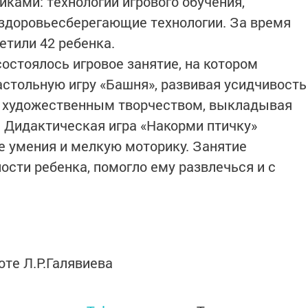
ками: технологии игрового обучения,
 здоровьесберегающие технологии. За время
етили 42 ребенка.
 состоялось игровое занятие, на котором
астольную игру «Башня», развивая усидчивость
я художественным творчеством, выкладывая
. Дидактическая игра «Накорми птичку»
е умения и мелкую моторику. Занятие
ости ребенка, помогло ему развлечься и с
оте Л.Р.Галявиева