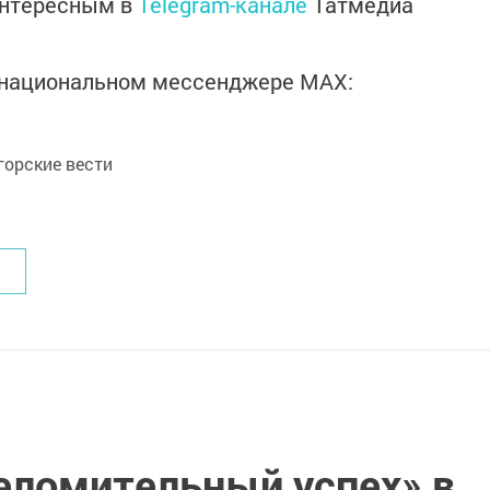
интересным в
Telegram-канале
Татмедиа
в национальном мессенджере MАХ:
орские вести
еломительный успех» в