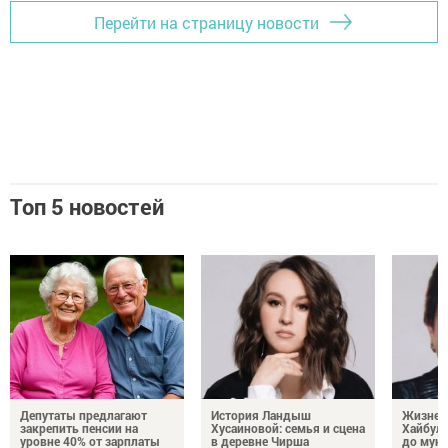
Перейти на страницу новости
Топ 5 новостей
Депутаты предлагают
История Ландыш
Жизнен
закрепить пенсии на
Хусаиновой: семья и сцена
Хайбулл
уровне 40% от зарплаты
в деревне Чирша
до мун