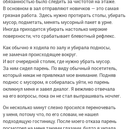
обязанностью было следить за чистотой на этаже.
В основном в зал отправляют новичков — это самая
грязная работа. Здесь нужно протирать столы, убирать
мусор, подметать, менять мусорный пакет в урне.
Иногда приходится убирать настолько мерзкие
поверхности, что срабатывает блевотный рефлекс.
Как обычно я ходила по залу и убирала подносы,
не замечая происходящее вокруг.
И вот очередной столик, где нужно убрать мусор.
За ним сидел парень. По виду обычный посетитель,
который никак не привлекал мое внимание. Подняв
поднос с мусором, я собиралась уйти, но парень
окликнул меня и завел диалог. Я вежливо отвечала
на его вопросы, пока он не стал выпрашивать ночлег.
Он несколько минут слезно просился переночевать
у меня, потому что, по его словам, не нашел
подходящую гостиницу. После моего отказа парень
посмотрел на меня такими глазами, будто я украла