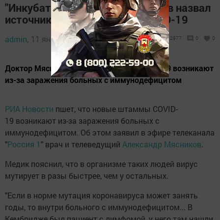
"Инкубаторы вирусов": Мясников назвал
источник новых штаммов COVID-19
admin,
11 января 2022 - 15:00
2977
0
0
Доктор Мясников: новые штаммы COVID-19 возникают
из-за заражения больных с иммунодефицитом
РИА Новости
пшет, что новые штаммы COVID-
19 возникают из-за заражения больных с
иммунодефицитом. Об этом заявил в эфире телеканала
"
Россия 1
" врач и телеведущий
Александр Мясников
.
Медик пояснил, что в организме таких людей вирус
мутирует в разы быстрее, чем у остальных.
"Если в норме мутация коронавируса может занять
годы, то внутри больного с иммунодефицитом... В
Кембридже был пациент с лимфомой, у него там нашли