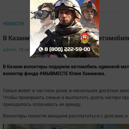
НОВОСТИ
В Казани волонтеры подарили автомобиль
admin,
18 октября 2021 - 18:00
В Казани волонтеры подарили автомобиль одинокой мате
волонтер фонда #МЫВМЕСТЕ Юлия Хакимова.
Семья живет в частном доме, в нескольких десятках кило
Чтобы прокормить семью и выплатить долги, матери прих
приходилось оплачивать ее аренду,
Волонтеры помогли женщине расплатиться с долгами, и 