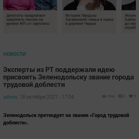
Депутаты предлагают
История Ландыш
Жизнен
закрепить пенсии на
Хусаиновой: семья и сцена
Хайбулл
уровне 40% от зарплаты
в деревне Чирша
до мун
службы
НОВОСТИ
Эксперты из РТ поддержали идею
присвоить Зеленодольску звание города
трудовой доблести
admin,
18 октября 2021 - 17:04
2544
0
0
Зеленодольск претендует на звание «Город трудовой
доблести».