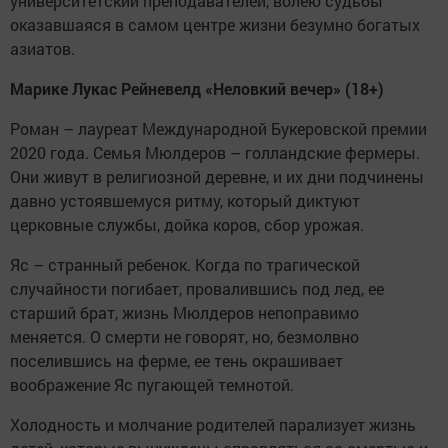
университетский преподавателей, волею судьбы
оказавшаяся в самом центре жизни безумно богатых
азиатов.
Марике Лукас Рейневелд «Неловкий вечер» (18+)
Роман – лауреат Международной Букеровской премии
2020 года. Семья Мюлдеров – голландские фермеры.
Они живут в религиозной деревне, и их дни подчинены
давно устоявшемуся ритму, который диктуют
церковные службы, дойка коров, сбор урожая.
Яс – странный ребенок. Когда по трагической
случайности погибает, провалившись под лед, ее
старший брат, жизнь Мюлдеров непоправимо
меняется. О смерти не говорят, но, безмолвно
поселившись на ферме, ее тень окрашивает
воображение Яс пугающей темнотой.
Холодность и молчание родителей парализует жизнь