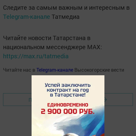
Следите за самым важным и интересным в
Telegram-канале
Татмедиа
Читайте новости Татарстана в
национальном мессенджере MАХ:
https://max.ru/tatmedia
Читайте нас в
Telegram-канале
Высокогорские вести
Перейти на страницу новости