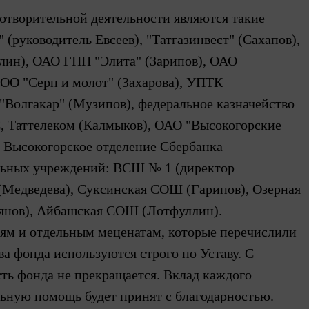
отворительной деятельности являются такие
(руководитель Евсеев), "Татгазинвест" (Сахапов),
ллин), ОАО ГПП "Элита" (Зарипов), ОАО
ОО "Серп и молот" (Захарова), УПТК
"Волгакар" (Музипов), федеральное казначейство
, Таттелеком (Калмыков), ОАО "Высокогорские
 Высокогорское отделение Сбербанка
ельных учреждений: ВСШ № 1 (директор
Медведева), Суксинская СОШ (Гарипов), Озерная
нов), Айбашская СОШ (Лотфуллин).
иям и отдельным меценатам, которые перечислили
тва фонда используются строго по Уставу. С
сть фонда не прекращается. Вклад каждого
ьную помощь будет принят с благодарностью.