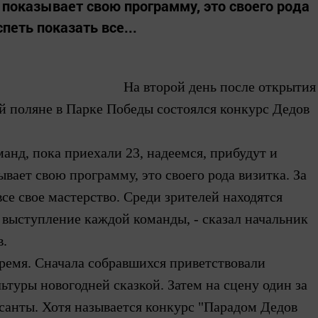
показывает свою программу, это своего рода
петь показать все...
На второй день после
открытия
ей поляне в Парке Победы состоялся конкурс Дедов
манд, пока приехали 23,
надеемся, прибудут и
вает свою программу, это своего рода визитка.
За
все свое мастерство. Среди зрителей находятся
ь выступление каждой команды,
- сказал начальник
в.
ремя.
Сначала
собравшихся приветствовали
ьтуры новогодней сказкой. Затем на сцену один за
санты. Хотя
называется
конкурс
"Парадом Дедов