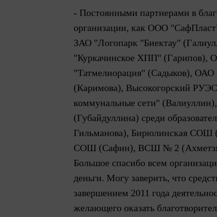
- Постоянными партнерами в благ
организации, как ООО "СафПласт" 
ЗАО "Логопарк "Биектау" (Галиу
"Куркачинское ХПП" (Гарипов), О
"Татмелиорация" (Садыков), ОАО 
(Каримова), Высокогорский РУЭС
коммунальные сети" (Валиуллин),
(Губайдуллина) среди образоват
Гильманова), Бирюлинская СОШ (
СОШ (Сафин), ВСШ № 2 (Ахметзя
Большое спасибо всем организац
деньги. Могу заверить, что средс
завершением 2011 года деятельно
желающего оказать благотворител