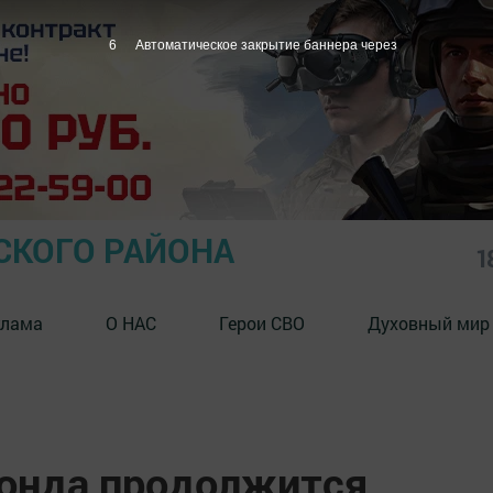
5
Автоматическое закрытие баннера через
СКОГО РАЙОНА
1
клама
О НАС
Герои СВО
Духовный мир
онда продолжится