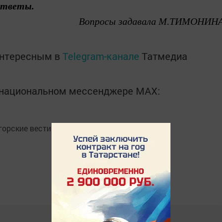
ответы.
Вопросы задавала М.Т
ИМОНИН
интересным в
Telegram-канале
Татмедиа
в национальном мессенджере MАХ:
орские вести