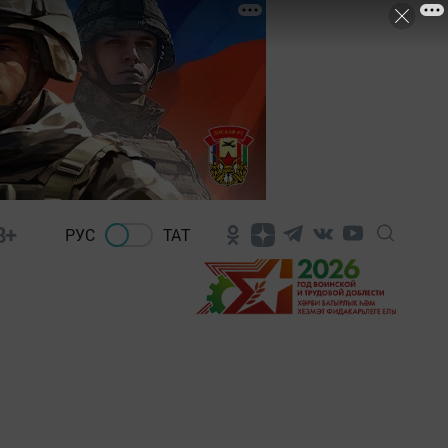
8+
РУС
ТАТ