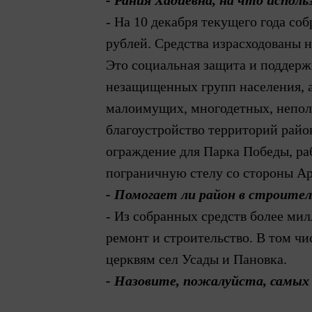
- Рания Хадиевна, на что испол
- На 10 декабря текущего года со
рублей. Средства израсходованы 
Это социальная защита и поддер
незащищенных групп населения, а
малоимущих, многодетных, непол
благоустройство территорий район
ограждение для Парка Победы, раб
пограничную стелу со стороны Ар
- Помогает ли район в строител
- Из собранных средств более ми
ремонт и строительство. В том чи
церквям сел Усады и Пановка.
- Назовите, пожалуйста, самых