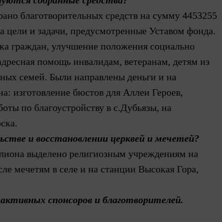
ьзуются собранные средства?
брано благотворительных средств на сумму 4453255
на цели и задачи, предусмотренные Уставом фонда.
жка граждан, улучшение положения социально
дресная помощь инвалидам, ветеранам, детям из
ных семей. Были направлены деньги и на
а: изготовление бюстов для Аллеи Героев,
оты по благоустройству в с.Дубьязы, на
ска.
ьстве и восстановлении церквей и мечетей?
ллиона выделено религиозным учреждениям на
сле мечетям в селе и на станции Высокая Гора,
 активных спонсоров и благотворителей.