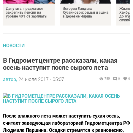
Депутаты предлагают
История Ландыш
Жизнен
закрепить пенсии на
Хусаиновой: семья и сцена
Хайбулл
уровне 40% от зарплаты
в деревне Чирша
до мун
службы
НОВОСТИ
В Гидрометцентре рассказали, какая
осень наступит после сырого лета
автор,
24 июля 2017 - 05:07
755
0
0
После влажного лета может наступить сухая осень,
считает заведующая лабораторией Гидрометцентра РФ
Людмила Паршина. Осадки стремятся к равновесию,