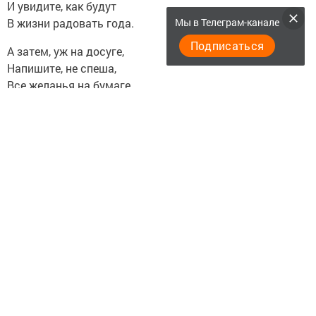
И увидите, как будут
Мы в Телеграм-канале
В жизни радовать года.
Подписаться
А затем, уж на досуге,
Напишите, не спеша,
Все желанья на бумаге,
Цели, планы выводя.
Далее живите так
Добро и ум, чтоб примножать.
И тогда Удача будет
Вас частенько навещать.
Успех - это ваша награда,
Успех - испытание вам,
Успеху лишь те будут рады,
Кому по делам он воздан. (Наталия Бойко)