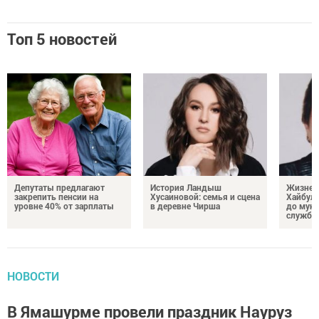
Топ 5 новостей
Депутаты предлагают
История Ландыш
Жизнен
закрепить пенсии на
Хусаиновой: семья и сцена
Хайбулл
уровне 40% от зарплаты
в деревне Чирша
до мун
службы
НОВОСТИ
В Ямашурме провели праздник Науруз