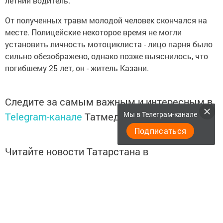
летний водитель.
От полученных травм молодой человек скончался на
месте. Полицейские некоторое время не могли
установить личность мотоциклиста - лицо парня было
сильно обезображено, однако позже выяснилось, что
погибшему 25 лет, он - житель Казани.
Следите за самым важным и интересным в
Мы в Телеграм-канале
Telegram-канале
Татмедиа
Подписаться
Читайте новости Татарстана в
национальном мессенджере MАХ:
https://max.ru/tatmedia
Читайте нас в
Telegram-канале
Высокогорские вести