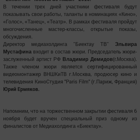
В течении трех дней участники фестиваля будут
показывать свои работы, таланты в номинациях «Кино»,
«Голос», «Танец», «Театр». В рамках фестиваля пройдут
многочисленные мастер-классы, открытые показы,
обсуждения.
Директор медиахолдинга "Биектау ТВ"
Эльвира
Мустафина
входит в состав жюри. Председатель жюри-
заслуженный артист РФ
Владимир Демидов
(г.Москва).
сертифицированный
Также членом жюри является
видеомонтажер ВНШКиТВ г.Москва, продюсер кино и
телевидения КиноСтудия "Paris Film" (г.Париж, Франция)
Юрий Ермяков.
Напомним, что
6
на торжественном закрытии фестиваля
ноября
будет вручен специальный приз одному из
финалистов от Медиахолдинга «Биектау».