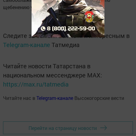
щебенению улиц.
Следите за самым важным и интересным в
Telegram-канале
Татмедиа
Читайте новости Татарстана в
национальном мессенджере MАХ:
https://max.ru/tatmedia
Читайте нас в
Telegram-канале
Высокогорские вести
Перейти на страницу новости