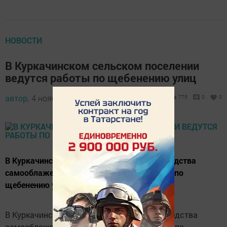
НОВОСТИ
В Куркачинском сельском поселении
ведутся работы по щебенению улиц
автор,
4 ноября 2016 - 13:33
775
0
0
В Куркачинском сельском поселении на средства
самооблажения населения ведутся работы по
щебенению улиц.
В Куркачинском сельском поселении на средства
самооблажения населения ведутся работы по