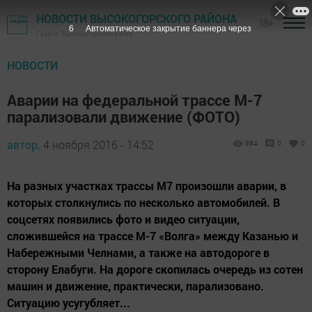
НОВОСТИ ВЫСОКОГОРСКОГО РАЙОНА
18+
5
Автоматическое закрытие баннера через
Газета "Высокогорские вести"
НОВОСТИ
Аварии на федеральной трассе М-7
парализовали движение (ФОТО)
автор,
4 ноября 2016 - 14:52
984
0
0
На разных участках трассы М7 произошли аварии, в
которых столкнулись по несколько автомобилей. В
соцсетях появились фото и видео ситуации,
сложившейся на трассе М-7 «Волга» между Казанью и
Набережными Челнами, а также на автодороге в
сторону Елабуги. На дороге скопилась очередь из сотен
машин и движение, практически, парализовано.
Ситуацию усугубляет...