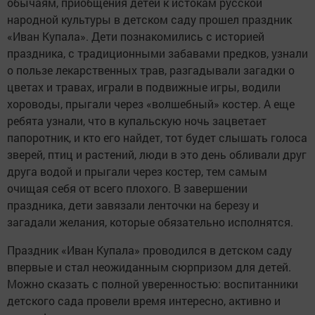
обычаям, приобщения детей к истокам русской
народной культуры в детском саду прошел праздник
«Иван Купала». Дети познакомились с историей
праздника, с традиционными забавами предков, узнали
о пользе лекарственных трав, разгадывали загадки о
цветах и травах, играли в подвижные игры, водили
хороводы, прыгали через «волшебный» костер. А еще
ребята узнали, что в купальскую ночь зацветает
папоротник, и кто его найдет, тот будет слышать голоса
зверей, птиц и растений, люди в это день обливали друг
друга водой и прыгали через костер, тем самым
очищая себя от всего плохого. В завершении
праздника, дети завязали ленточки на березу и
загадали желания, которые обязательно исполнятся.
Праздник «Иван Купала» проводился в детском саду
впервые и стал неожиданным сюрпризом для детей.
Можно сказать с полной уверенностью: воспитанники
детского сада провели время интересно, активно и