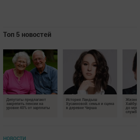
Топ 5 новостей
Депутаты предлагают
История Ландыш
Жизнен
закрепить пенсии на
Хусаиновой: семья и сцена
Хайбулл
уровне 40% от зарплаты
в деревне Чирша
до мун
службы
НОВОСТИ