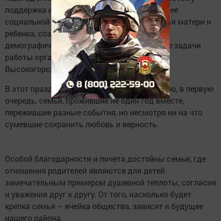
поддержка и укрепление семьи, повышение ее
социальной защищенности, охрана здоровья матери и
ребенка, создание условий для улучшения
демографической ситуации – приоритетные задачи
работы органов местного самоуправления
Высокогорского района.
В этот праздник от всего сердца поздравляю, в первую
очередь, семьи, прожившие не один год вместе,
пережившие разные события, но несмотря ни на что
сумевшие сохранить любовь и верность.
Особой благодарности и почета достойны семьи, где
отношения родителей являются для детей
замечательным примером душевной теплоты, согласия
и уважения друг к другу. От того, насколько будет
крепка семья – ячейка общества, зависит и будущее
нашего района.