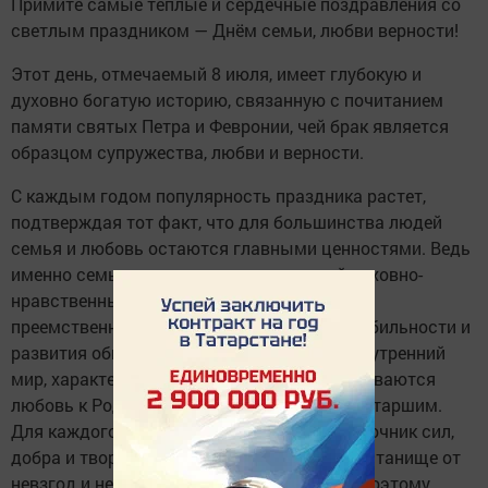
Примите самые тёплые и сердечные поздравления со
светлым праздником — Днём семьи, любви верности!
Этот день, отмечаемый 8 июля, имеет глубокую и
духовно богатую историю, связанную с почитанием
памяти святых Петра и Февронии, чей брак является
образцом супружества, любви и верности.
С каждым годом популярность праздника растет,
подтверждая тот факт, что для большинства людей
семья и любовь остаются главными ценностями. Ведь
именно семья является хранительницей духовно-
нравственных ценностей и исторической
преемственности поколений, фактором стабильности и
развития общества. В ней формируются внутренний
мир, характер, интересы личности, воспитываются
любовь к Родине, трудолюбие, уважение к старшим.
Для каждого из нас это животворящий источник сил,
добра и творческой энергии, надежное пристанище от
невзгод и неурядиц повседневной жизни. Поэтому