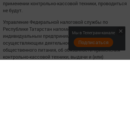
применении контрольно-кассовой техники, проводиться
не будут.
Управление Федеральной налоговой службы по
Республике Татарстан напоминает организациям и
Мы в Телеграм-канале
индивидуальным предпринимателям,
Подписаться
осуществляющим деятельность в сфере
общественного питания, об обязанности применения
контрольно-кассовой техники, выдачи и (или)
направления кассового чека или бланка строгой
отчетности в электронной форме покупателю (клиенту)
на предоставленные абонентский номер либо адрес
электронной почты, содержащие обязательные
реквизиты, при осуществлении расчета.
Каждый покупатель через мобильное приложение
«Проверка чека» (для платформы Android скачать
можно через сервис Google Play, для платформы iOS