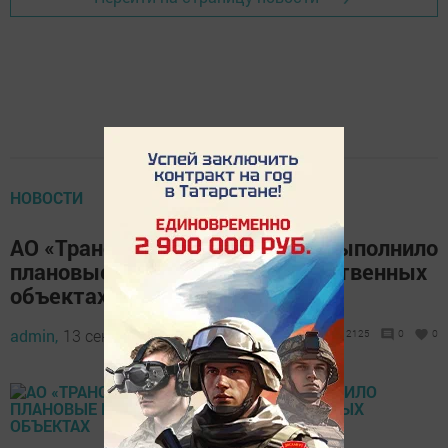
НОВОСТИ
АО «Транснефть – Прикамье» выполнило
плановые работы на производственных
объектах
admin,
13 сентября 2021 - 14:45
2125
0
0