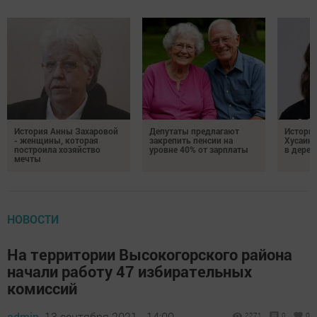
История Анны Захаровой
Депутаты предлагают
Истори
- женщины, которая
закрепить пенсии на
Хусаино
построила хозяйство
уровне 40% от зарплаты
в дерев
мечты
НОВОСТИ
На территории Высокогорского района
начали работу 47 избирательных
комиссий
admin,
13 сентября 2021 - 14:00
2271
0
0