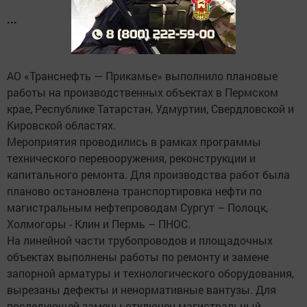
...
АО «Транснефть — Прикамье» выполнило плановые
работы на производственных объектах в Пермском
крае, Республике Татарстан, Удмуртии, Свердловской и
Кировской областях.
Мероприятия проводились в рамках программы
технического перевооружения, реконструкции и
капитального ремонта. Для производства работ была
планово остановлена транспортировка нефти по
магистральным нефтепроводам Сургут – Полоцк,
Холмогоры - Клин и Пермь – ПНОС.
На линейной части трубопроводов и площадочных
объектах выполнены работы по ремонту и замене
запорной арматуры и технологического оборудования,
вырезаны дефекты и ненормативные вантузы. Для
последующей замены отключен магистральный