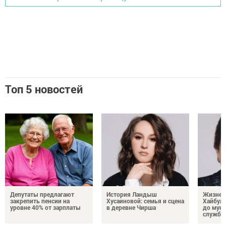
Топ 5 новостей
Депутаты предлагают
История Ландыш
Жизнен
закрепить пенсии на
Хусаиновой: семья и сцена
Хайбулл
уровне 40% от зарплаты
в деревне Чирша
до мун
службы