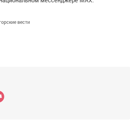
в национальном мессенджере MАХ:
орские вести