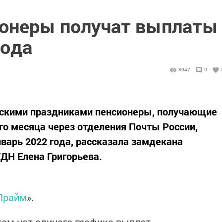
ионеры получат выплаты
года
3947
0
рскими праздниками пенсионеры, получающие
о месяца через отделения Почты России,
нварь 2022 года, рассказала замдекана
ДН Елена Григорьева.
Прайм
».