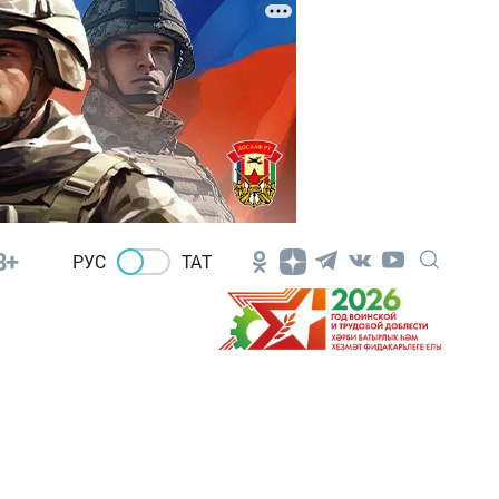
8+
РУС
ТАТ