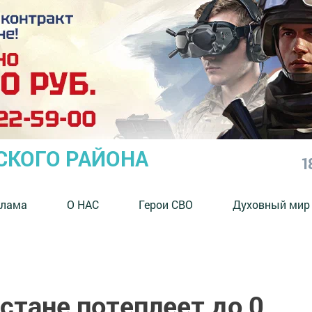
СКОГО РАЙОНА
1
клама
О НАС
Герои СВО
Духовный мир
рстане потеплеет до 0