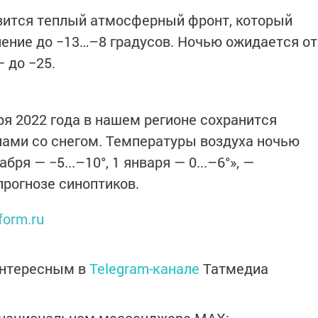
изится теплый атмосферный фронт, который
ление до −13…–8 градусов. Ночью ожидается от
 до −25.
аря 2022 года в нашем регионе сохранится
нами со снегом. Температуры воздуха ночью
бря — −5...–10°, 1 января — 0...–6°», —
прогнозе синоптиков.
form.ru
интересным в
Telegram-канале
Татмедиа