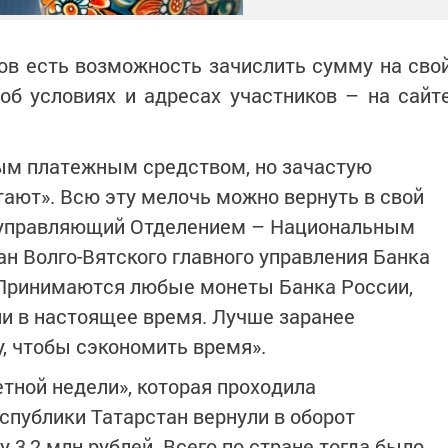
ков есть возможность зачислить сумму на сво
об условиях и адресах участников – на сайт
м платежным средством, но зачастую
тают». Всю эту мелочь можно вернуть в свой
 управляющий Отделением – Национальным
ан Волго-Вятского главного управления Банка
Принимаются любые монеты Банка России,
и в настоящее время. Лучше заранее
у, чтобы сэкономить время».
тной недели», которая проходила
еспублики Татарстан вернули в оборот
 3,2 млн рублей. Всего по стране тогда было