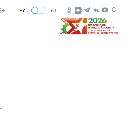
8+
РУС
ТАТ
0