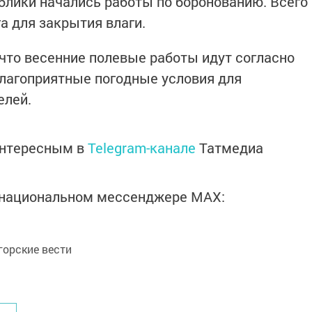
ублики начались работы по боронованию. Всего
га для закрытия влаги.
что весенние полевые работы идут согласно
благоприятные погодные условия для
елей.
интересным в
Telegram-канале
Татмедиа
в национальном мессенджере MАХ:
орские вести