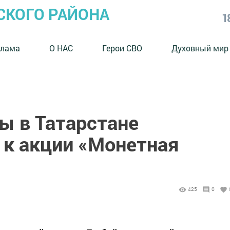
СКОГО РАЙОНА
1
клама
О НАС
Герои СВО
Духовный мир
ы в Татарстане
 к акции «Монетная
425
0