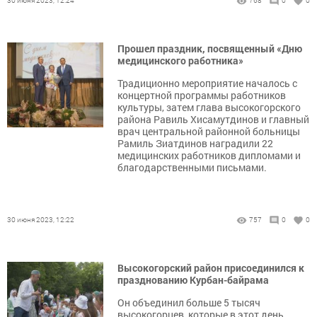
30 июня 2023, 12:24
768
0
0
Прошел праздник, посвященный «Дню
медицинского работника»
Традиционно мероприятие началось с
концертной программы работников
культуры, затем глава высокогорского
района Равиль Хисамутдинов и главный
врач центральной районной больницы
Рамиль Зиатдинов наградили 22
медицинских работников дипломами и
благодарственными письмами.
30 июня 2023, 12:22
757
0
0
Высокогорский район присоединился к
празднованию Курбан-байрама
Он объединил больше 5 тысяч
высокогорцев, которые в этот день