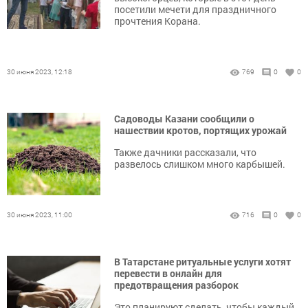
посетили мечети для праздничного
прочтения Корана.
30 июня 2023, 12:18
769
0
0
Садоводы Казани сообщили о
нашествии кротов, портящих урожай
Также дачники рассказали, что
развелось слишком много карбышей.
30 июня 2023, 11:00
716
0
0
В Татарстане ритуальные услуги хотят
перевести в онлайн для
предотвращения разборок
Это планируют сделать, чтобы каждый