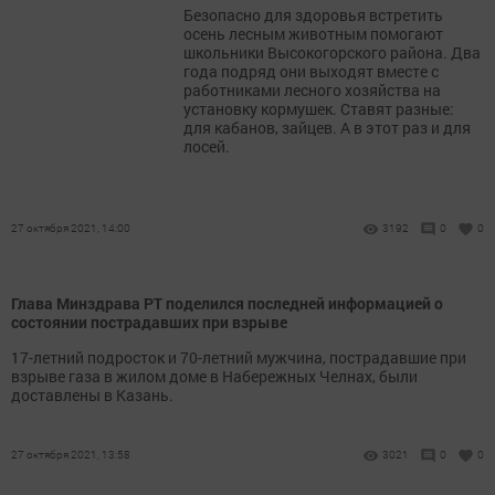
Безопасно для здоровья встретить
осень лесным животным помогают
школьники Высокогорского района. Два
года подряд они выходят вместе с
работниками лесного хозяйства на
установку кормушек. Ставят разные:
для кабанов, зайцев. А в этот раз и для
лосей.
27 октября 2021, 14:00
3192
0
0
Глава Минздрава РТ поделился последней информацией о
состоянии пострадавших при взрыве
17-летний подросток и 70-летний мужчина, пострадавшие при
взрыве газа в жилом доме в Набережных Челнах, были
доставлены в Казань.
27 октября 2021, 13:58
3021
0
0