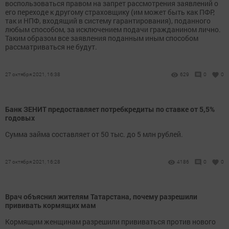
воспользоваться правом на запрет рассмотрения заявлений о
его переходе к другому страховщику (им может быть как ПФР,
так и НПФ, входящий в систему гарантирования), поданного
любым способом, за исключением подачи гражданином лично.
Таким образом все заявления поданным иным способом
рассматриваться не будут.
27 октября 2021, 16:38
629
0
0
Банк ЗЕНИТ предоставляет потребкредиты по ставке от 5,5%
годовых
Сумма займа составляет от 50 тыс. до 5 млн рублей.
27 октября 2021, 16:28
4186
0
0
Врач объяснил жителям Татарстана, почему разрешили
прививать кормящих мам
Кормящим женщинам разрешили прививаться против нового