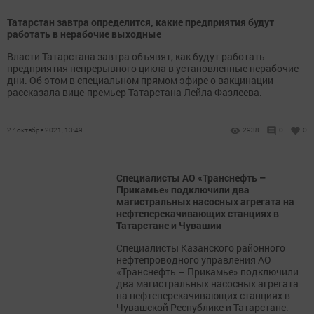
Татарстан завтра определится, какие предприятия будут
работать в нерабочие выходные
Власти Татарстана завтра объявят, как будут работать
предприятия непрерывного цикла в установленные нерабочие
дни. Об этом в специальном прямом эфире о вакцинации
рассказала вице-премьер Татарстана Лейла Фазлеева.
27 октября 2021, 13:49
2938
0
0
Специалисты АО «Транснефть –
Прикамье» подключили два
магистральных насосных агрегата на
нефтеперекачивающих станциях в
Татарстане и Чувашии
Специалисты Казанского районного
нефтепроводного управления АО
«Транснефть – Прикамье» подключили
два магистральных насосных агрегата
на нефтеперекачивающих станциях в
Чувашской Республике и Татарстане.