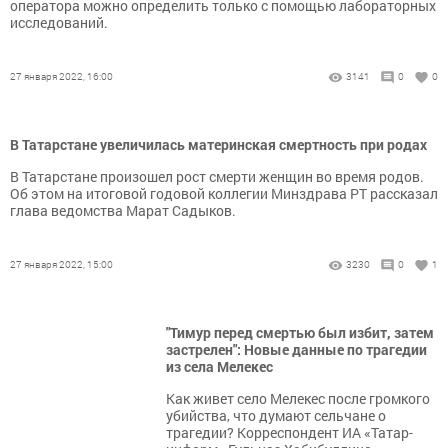
оператора можно определить только с помощью лабораторных
исследований.
27 января 2022, 16:00
3141
0
0
В Татарстане увеличилась материнская смертность при родах
В Татарстане произошел рост смерти женщин во время родов.
Об этом на итоговой годовой коллегии Минздрава РТ рассказал
глава ведомства Марат Садыков.
27 января 2022, 15:00
3230
0
1
"Тимур перед смертью был избит, затем
застрелен": Новые данные по трагедии
из села Мелекес
Как живет село Мелекес после громкого
убийства, что думают сельчане о
трагедии? Корреспондент ИА «Татар-