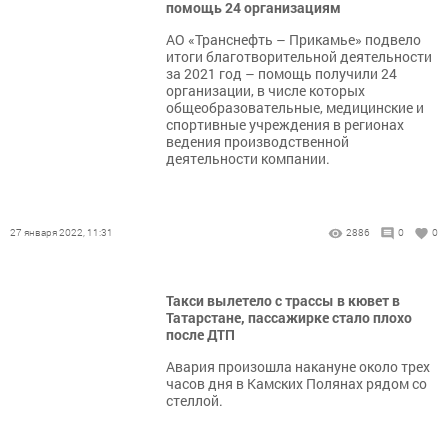
помощь 24 организациям
АО «Транснефть – Прикамье» подвело
итоги благотворительной деятельности
за 2021 год – помощь получили 24
организации, в числе которых
общеобразовательные, медицинские и
спортивные учреждения в регионах
ведения производственной
деятельности компании.
27 января 2022, 11:31
2886
0
0
Такси вылетело с трассы в кювет в
Татарстане, пассажирке стало плохо
после ДТП
Авария произошла накануне около трех
часов дня в Камских Полянах рядом со
стеллой.