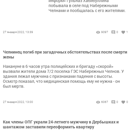
информ» Гульназ Хабибуллина
побывала в селе под Набережными
Челнами и пообщалась с его жителями.
27 января 2022, 13:39
9097
0
1
Челнинец погиб при загадочных обстоятельствах после смерти
жены
Накануне в 6 часов утра полицейских и бригаду «скорой»
вызвали жители дома 7/2 поселка ГЭС Набережных Челнов. У
здания лежал мужчина с признаками падения с высоты.
Осмотр показал, что медицинская помощь ему не нужна - он
был мертв.
27 января 2022, 13:00
6067
0
0
Как члены ОПГ украли 24-летнего мужчину в Дербышках и
шантажом заставили переоформить квартиру