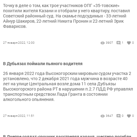
Точку в деле о том, как трое участников ОПГ «35-товские»
похитили жителя Казани и отобрали у него квартиру, поставил
Советский районный суд. На скамье подсудимых - 33-летний
Айнур Шакиров, 22-летний Никита Пронин и 22-летний Эрик
Фаварисов.
27 января 2022, 12:00
3907
1
0
В Дубьязах поймали пьяного водителя
26 января 2022 года Высокогорским мировым судом участка 2
установлено, что 2 декабря 2021 года мужчина в возрасте 40
лет на улице Центральная возле дома 11 села Дубъязы
Высокогорского района РТ в нарушении п.2.7 ПДД РФ управлял
транспортным средством Лада Гранта в состоянии
алкогольного опьянения.
27 января 2022, 11:51
3647
0
0
В Днепре солдат-срочник расстрелял караул, шестеро погибли