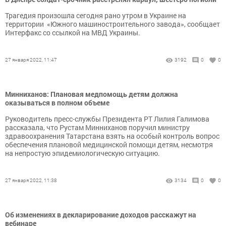
Трагедия произошла сегодня рано утром в Украине на
территории «Южного машиностроительного завода», сообщает
Интерфакс со ссылкой на МВД Украины.
27 января 2022, 11:47
3192
0
0
Минниханов: Плановая медпомощь детям должна
оказываться в полном объеме
Руководитель пресс-службы Президента РТ Лилия Галимова
рассказала, что Рустам Минниханов поручил министру
здравоохранения Татарстана взять на особый контроль вопрос
обеспечения плановой медицинской помощи детям, несмотря
на непростую эпидемиологическую ситуацию.
27 января 2022, 11:38
3134
0
0
Об изменениях в декларирование доходов расскажут на
вебинаре