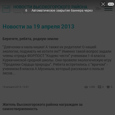
НОВОСТИ ВЫСОКОГОРСКОГО РАЙОНА
18+
6
Автоматическое закрытие баннера через
Газета "Высокогорские вести"
Новости за 19 апреля 2013
Берегите, ребята, родную землю
"Девчонки и мальчишки! А также их родители! О нашей
экологии, подумать не хотите ли?" Именно такой вопрос задали
члены отряда ФОРПОСТ "Кодекс чести" ученикам 1-4 класса
Куркачинской средней школы. Они провели экологическую игру
"Проделки Сердца природы". Ребята встретились с "врачом" -
учеником 8 класса А.Мусиным, который рассказал о пользе
лесов...
19 апреля 2013, 10:31
1258
0
0
Житель Высокогорского района награжден за
самоотверженность