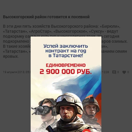
Высокогорский район готовится к посевной
В эти дни пять хозяйств Высокогорского района: «Бирюли»,
«Татарстан», «АгроСтар», «Высокогорское», «Суксу» - ведут
подкормку озимых культур и многолетних трав. На сегодня
подкормлено 2100 гектаров многолеток и 400 гектаров озимых.
В такие хозяйства, как «Правда», «Ватан», «Битаман»,
«Татарстан», «Высокогорское» заняты протравливанием семян
яровых.
19 апреля 2013, 05:02
1228
0
0