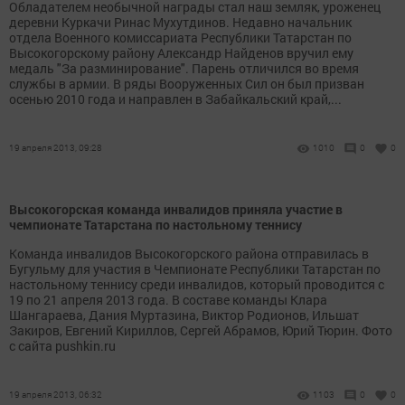
Обладателем необычной награды стал наш земляк, уроженец
деревни Куркачи Ринас Мухутдинов. Недавно начальник
отдела Военного комиссариата Республики Татарстан по
Высокогорскому району Александр Найденов вручил ему
медаль "За разминирование". Парень отличился во время
службы в армии. В ряды Вооруженных Сил он был призван
осенью 2010 года и направлен в Забайкальский край,...
19 апреля 2013, 09:28
1010
0
0
Высокогорская команда инвалидов приняла участие в
чемпионате Татарстана по настольному теннису
Команда инвалидов Высокогорского района отправилась в
Бугульму для участия в Чемпионате Республики Татарстан по
настольному теннису среди инвалидов, который проводится с
19 по 21 апреля 2013 года. В составе команды Клара
Шангараева, Дания Муртазина, Виктор Родионов, Ильшат
Закиров, Евгений Кириллов, Сергей Абрамов, Юрий Тюрин. Фото
с сайта pushkin.ru
19 апреля 2013, 06:32
1103
0
0