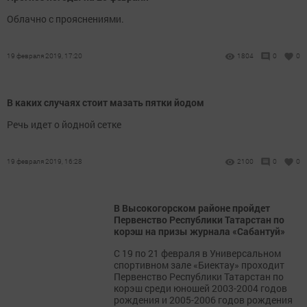
Облачно с прояснениями.
19 февраля 2019, 17:20
1804
0
0
В каких случаях стоит мазать пятки йодом
Речь идет о йодной сетке
19 февраля 2019, 16:28
2100
0
0
В Высокогорском районе пройдет
Первенство Республики Татарстан по
корэш на призы журнала «Сабантуй»
С 19 по 21 февраля в Универсальном
спортивном зале «Биектау» проходит
Первенство Республики Татарстан по
корэш среди юношей 2003-2004 годов
рождения и 2005-2006 годов рождения