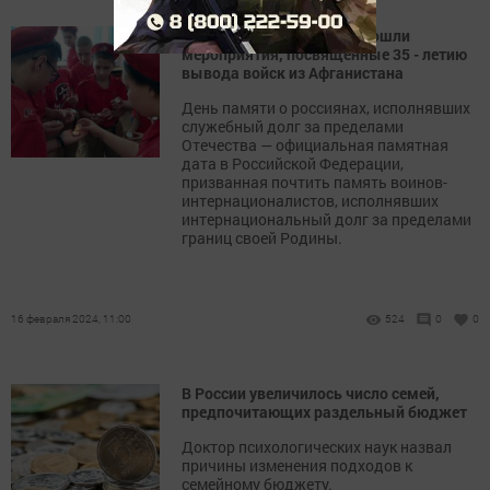
Во всех школах района прошли
мероприятия, посвященные 35 - летию
вывода войск из Афганистана
День памяти о россиянах, исполнявших
служебный долг за пределами
Отечества — официальная памятная
дата в Российской Федерации,
призванная почтить память воинов-
интернационалистов, исполнявших
интернациональный долг за пределами
границ своей Родины.
16 февраля 2024, 11:00
524
0
0
В России увеличилось число семей,
предпочитающих раздельный бюджет
Доктор психологических наук назвал
причины изменения подходов к
семейному бюджету.