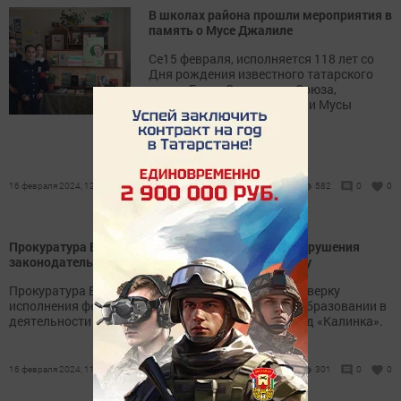
В школах района прошли мероприятия в
память о Мусе Джалиле
Се15 февраля, исполняется 118 лет со
Дня рождения известного татарского
поэта, Героя Советского Союза,
лауреата Ленинской премии Мусы
Джалиля.
16 февраля 2024, 12:00
582
0
0
Прокуратура Высокогорского района выявила нарушения
законодательства об образовании в детском саду
Прокуратура Высокогорского района провела проверку
исполнения федерального законодательства об образовании в
деятельности МБДОУ «Высокогорский детский сад «Калинка».
16 февраля 2024, 11:10
301
0
0