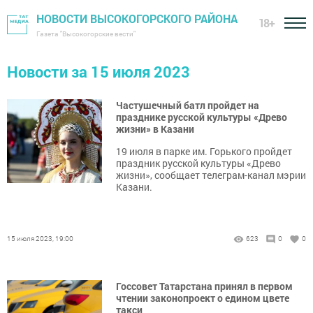
НОВОСТИ ВЫСОКОГОРСКОГО РАЙОНА
18+
Газета "Высокогорские вести"
Новости за 15 июля 2023
Частушечный батл пройдет на
празднике русской культуры «Древо
жизни» в Казани
19 июля в парке им. Горького пройдет
праздник русской культуры «Древо
жизни», сообщает телеграм-канал мэрии
Казани.
15 июля 2023, 19:00
623
0
0
Госсовет Татарстана принял в первом
чтении законопроект о едином цвете
такси