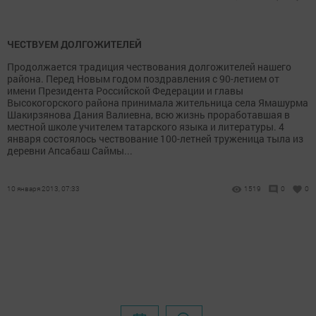
ЧЕСТВУЕМ ДОЛГОЖИТЕЛЕЙ
Продолжается традиция чествования долгожителей нашего
района. Перед Новым годом поздравления с 90-летием от
имени Президента Российской Федерации и главы
Высокогорского района принимала жительница села Ямашурма
Шакирзянова Дания Валиевна, всю жизнь проработавшая в
местной школе учителем татарского языка и литературы. 4
января состоялось чествование 100-летней труженица тыла из
деревни Апсабаш Саймы...
10 января 2013, 07:33
1519
0
0