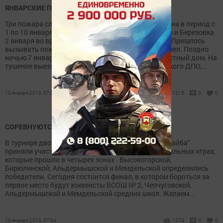
ЯНВАРСКИЕ ПОЖАРЫ
Три пожара случилось на территории нашего района в период с
1 по 10 января. На автодороге между Кульсеитово и Березовка
2 января во время движения загорелась "Газель". Пришлось
вызывать пожарных. Автомобиль полностью сгорел. Поздно
ночью 7 января в поселке Наратлык загорелся частный дом. На
тушение выезжали пожарные машины Ислейтарского ДПО,...
10 января 2013, 07:35
1215
0
0
СОРЕВНУЮТСЯ ХОККЕИСТЫ
В турнире дворовых команд по хоккею "Золотая шайба"
приняли участие 10 школьных команд. В полуфинальных играх,
которые прошли в четырех зонах - Высокогорской,
Бирюлинской, Альдермышской и Мемдельской определились
победители. Сегодня состоится финал, в котором бороться за
первое место будут хоккеисты ВСОШ № 2, Чепчуговской,
Альдермышской и Мемдельской средних школ. Желаем...
10 января 2013, 07:34
1274
0
0