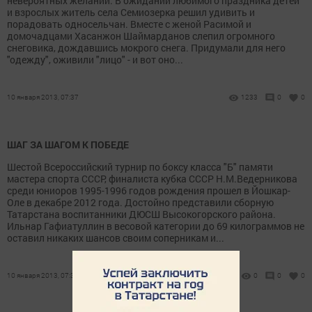
невероятных желаний. В ожидании любимого праздника детей
и взрослых житель села Семиозерка решил удивить и
порадовать односельчан. Вместе с женой Расимой и
домочадцами Хасанжон Шаймарданов слепил огромного
снеговика, дождавшись мокрого снега. Придумали для него
"одежду", оживили "лицо" - и вот оно...
10 января 2013, 07:37
1233
0
0
ШАГ ЗА ШАГОМ К ПОБЕДЕ
Шестой Всероссийский турнир по боксу класса "Б" памяти
мастера спорта СССР, финалиста кубка СССР Н.М.Ведерникова
среди юниоров 1995-1996 годов рождения прошел в Йошкар-
Оле в декабре 2012 года. Достойно представили сборную
Татарстана воспитанники ДЮСШ Высокогорского района.
Ильнар Гафиатуллин в весовой категории до 69 килограммов не
оставил никаких шансов своим соперникам и...
10 января 2013, 07:35
0
0
0