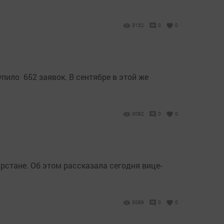
3152
0
0
ило 652 заявок. В сентябре в этой же
3082
0
0
рстане. Об этом рассказала сегодня вице-
3089
0
0