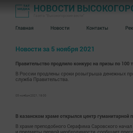
НОВОСТИ ВЫСОКОГОР
Газета "Высокогорские вести"
Главная
Новости
Контакты
Ре
Новости за 5 ноября 2021
Правительство продлило конкурс на призы по 100 т
В России продлены сроки розыгрыша денежных приз
служба Правительства.
05 ноября 2021, 18:00
В казанском храме открылся центр гуманитарно
В храме преподобного Серафима Саровского начал
и предметы первой необходимости, сообщает прес