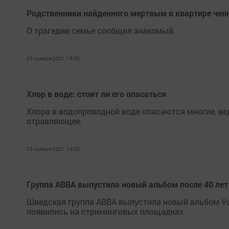
Родственники найденного мертвым в квартире челн
О трагедии семье сообщил знакомый.
05 ноября 2021, 15:00
Хлор в воде: стоит ли его опасаться
Хлора в водопроводной воде опасаются многие, вед
отравляющее.
05 ноября 2021, 14:00
Группа ABBA выпустила новый альбом после 40 ле
Шведская группа ABBA выпустила новый альбом Voy
появились на стриминговых площадках.