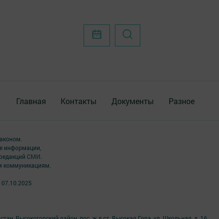
Главная
Контакты
Документы
Разное
аконом.
ме информации,
 редакций СМИ.
ым коммуникациям.
 07.10.2025
ан, Высокогорский район, пос. ж.д.ст. Высокая Гора, ул. Школьная, д. 16