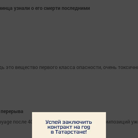
инца узнали о его смерти последними
ь это вещество первого класса опасности, очень токсичн
т перерыва
age после 40-летнего перерыва. 10 новых композиций уж