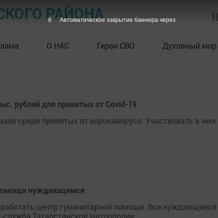
СКОГО РАЙОНА
1
6
Автоматическое закрытие баннера через
клама
О НАС
Герои СВО
Духовный мир
ыс. рублей для привитых от Covid-19
ов среди привитых от коронавируса. Участвовать в нем 
й помощи нуждающимся
 работать центр гуманитарной помощи. Все нуждающиеся 
с-служба Татарстанской митрополии.