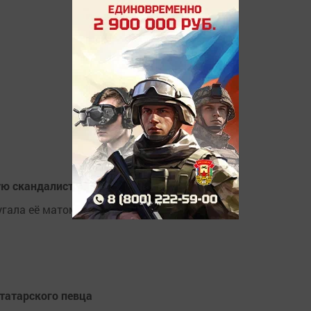
ую скандалистку, когда та попрошайничала
угала её матом
 татарского певца