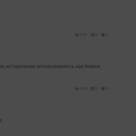
3191
0
0
ое, исторически использовалось как боевое
3013
0
0
е