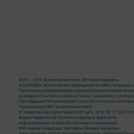
© 2011 - 2026. Высокогорские вести. Все права защищены.
© ТАТМЕДИА. Все материалы, размещенные на сайте, защищены з
Перепечатка, воспроизведение и распространение в любом объе
размещенной на сайте, возможна только с письменного согласия
При поддержке Республиканского агентства по печати и массов
Наименование СМИ: Высокогорские вести
№ свидетельства о регистрации СМИ, дата: ЭЛ № ФС 77 - 90215 от
выдано Федеральной службой по надзору в сфере связи,
информационных технологий и массовых коммуникаций
ФИО главного редактора: Мустафина Эльвира Анваровна
Адрес редакции: 422700, Российская Федерация, Республика Татарст