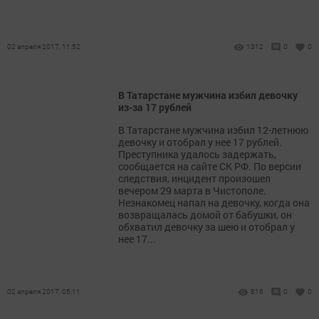
02 апреля 2017, 11:52
1312
0
0
В Татарстане мужчина избил девочку
из-за 17 рублей
В Татарстане мужчина избил 12-летнюю
девочку и отобрал у нее 17 рублей.
Преступника удалось задержать,
сообщается на сайте СК РФ. По версии
следствия, инцидент произошел
вечером 29 марта в Чистополе.
Незнакомец напал на девочку, когда она
возвращалась домой от бабушки, он
обхватил девочку за шею и отобрал у
нее 17...
02 апреля 2017, 05:11
816
0
0