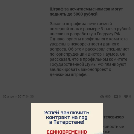
Штраф за нечитаемые номера могут
поднять до 5000 рублей
Закон о штрафе за нечитаемый
номерной знак в размере 5 тысяч рублей
внесли на разработку в Госдуму РФ.
Однако юристы профильного комитета
уверены в некорректности данного
вопроса. Об этом рассказал специалист
по юриспруденции Виктор Наумов. Он
рассказал, что в профильном комитете
Государственной Думы РФ планируют
заблокировать законопроект о
денежном штрафе...
02 апреля 2017, 04:30
900
0
0
Ради чего люди включают телевизор
Чаще всего люди смотрят новостные
программы и кино. Вообще же