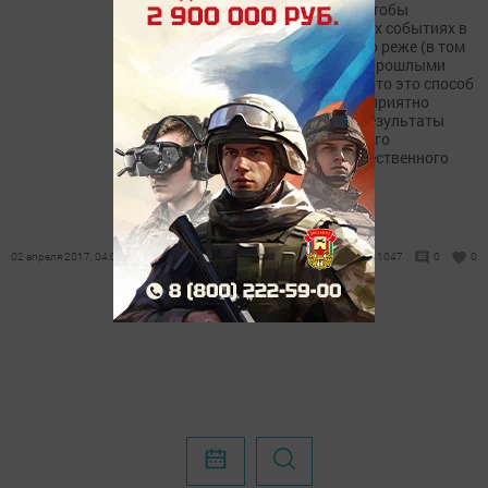
телевизор нужен людям, чтобы
ориентироваться в текущих событиях в
нашей стране, значительно реже (в том
числе реже в сравнении с прошлыми
опросами) люди говорят, что это способ
расслабиться, отдохнуть, приятно
провести время. Таковы результаты
недавнего социологического
исследования Фонда общественного
мнения....
02 апреля 2017, 04:08
1047
0
0