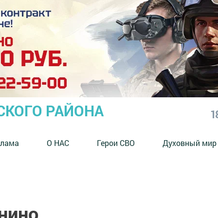
СКОГО РАЙОНА
1
клама
О НАС
Герои СВО
Духовный мир
инино