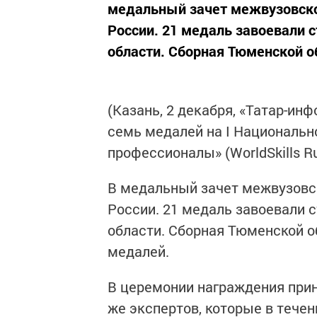
медальный зачет межвузовско
России. 21 медаль завоевали с
области. Сборная Тюменской обл
(Казань, 2 декабря, «Татар-ин
семь медалей на I Националь
профессионалы» (WorldSkills R
В медальный зачет межвузовск
России. 21 медаль завоевали с
области. Сборная Тюменской об
медалей.
В церемонии награждения прин
же экспертов, которые в тече