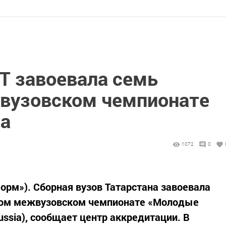
Т завоевала семь
вузовском чемпионате
ia
1072
0
форм»). Сборная вузов Татарстана завоевала
ном межвузовском чемпионате «Молодые
ussia), сообщает центр аккредитации. В