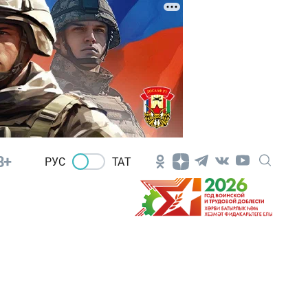
8+
РУС
ТАТ