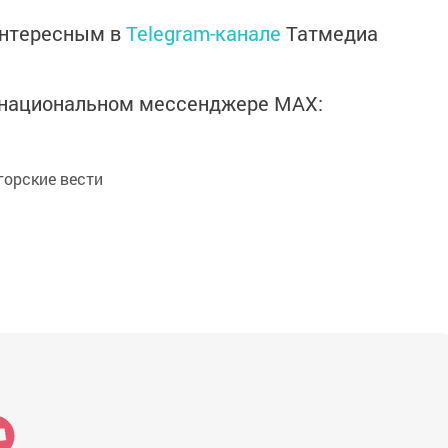
интересным в
Telegram-канале
Татмедиа
в национальном мессенджере MАХ:
орские вести