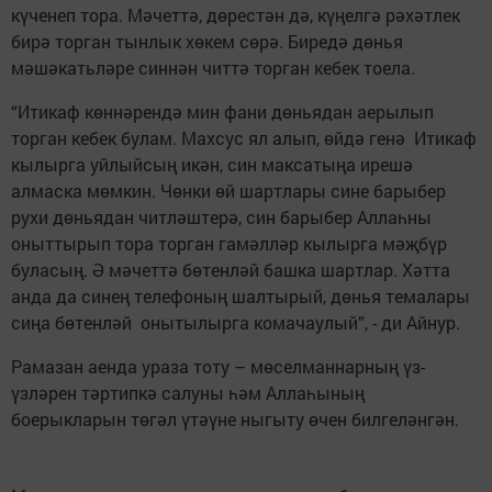
күченеп тора. Мәчеттә, дөрестән дә, күңелгә рәхәтлек
бирә торган тынлык хөкем сөрә. Биредә дөнья
мәшәкатьләре синнән читтә торган кебек тоела.
“Итикаф көннәрендә мин фани дөньядан аерылып
торган кебек булам. Махсус ял алып, өйдә генә Итикаф
кылырга уйлыйсың икән, син максатыңа ирешә
алмаска мөмкин. Чөнки өй шартлары сине барыбер
рухи дөньядан читләштерә, син барыбер Аллаһны
оныттырып тора торган гамәлләр кылырга мәҗбүр
буласың. Ә мәчеттә бөтенләй башка шартлар. Хәтта
анда да синең телефоның шалтырый, дөнья темалары
сиңа бөтенләй онытылырга комачаулый”, - ди Айнур.
Рамазан аенда ураза тоту – мөселманнарның үз-
үзләрен тәртипкә салуны һәм Аллаһының
боерыкларын төгәл үтәүне ныгыту өчен билгеләнгән.