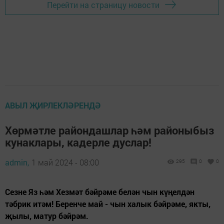
Перейти на страницу новости
АВЫЛ ҖИРЛЕКЛӘРЕНДӘ
Хөрмәтле райондашлар һәм районыбыз
кунаклары, кадерле дуслар!
admin,
1 май 2024 - 08:00
295
0
0
Сезне Яз һәм Хезмәт бәйрәме белән чын күңелдән
тәбрик итәм! Беренче май - чын халык бәйрәме, якты,
җылы, матур бәйрәм.