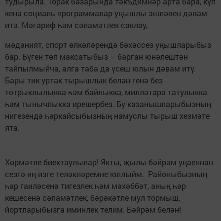
тудырыла. Торак базарында тәкъдимнәр арта бара, күп
кенә социаль программалар уңышлы эшләвен дәвам
итә. Мәгариф һәм сәламәтлек саклау,
мәдәният, спорт өлкәләрендә бәхәссез уңышларыбыз
бар. Бүген төп максатыбыз – барган юнәлештән
тайпылмыйча, алга таба да үсеш юлын дәвам итү.
Бары тик уртак тырышлык белән генә без
тотрыклылыкка һәм байлыкка, милләтара татулыкка
һәм тынычлыкка ирешербез. Бу казанышларыбызның
нигезендә һәркайсыбызның намуслы тырыш хезмәте
ята.
Хөрмәтле биектаулылар! Якты, җылы бәйрәм уңаеннан
сезгә иң изге теләкләремне юллыйм. Районыбызның
һәр гаиләсенә тигезлек һәм мәхәббәт, аның һәр
кешесенә сәламәтлек, бәрәкәтле мул тормыш,
йортларыбызга иминлек телим. Бәйрәм белән!