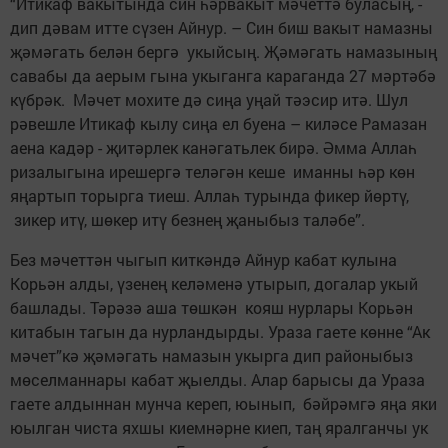
“Итикаф вакытында син һәрвакыт мәчеттә буласың, -
дип дәвам итте сүзен Айнур. – Син биш вакыт намазны
җәмәгать белән бергә укыйсың. Җәмәгать намазының
савабы да аерым гына укыганга караганда 27 мәртәбә
күбрәк. Мәчет мохите дә сиңа уңай тәэсир итә. Шул
рәвешле Итикаф кылу сиңа ел буена – киләсе Рамазан
аена кадәр - җитәрлек канәгатьлек бирә. Әмма Аллаһ
ризалыгына ирешергә теләгән кеше иманны һәр көн
яңартып торырга тиеш. Аллаһ турында фикер йөртү,
зикер итү, шөкер итү безнең җаныбыз таләбе”.
Без мәчеттән чыгып киткәндә Айнур кабат кулына
Корьән алды, үзенең келәменә утырып, догалар укый
башлады. Тәрәзә аша төшкән кояш нурлары Корьән
китабын тагын да нурландырды. Ураза гаете көнне “Ак
мәчет”кә җәмәгать намазын укырга дип районыбыз
мөселманнары кабат җыелды. Алар барысы да Ураза
гаете алдыннан мунча кереп, юынып, бәйрәмгә яңа яки
юылган чиста яхшы киемнәрне киеп, таң яралганчы ук