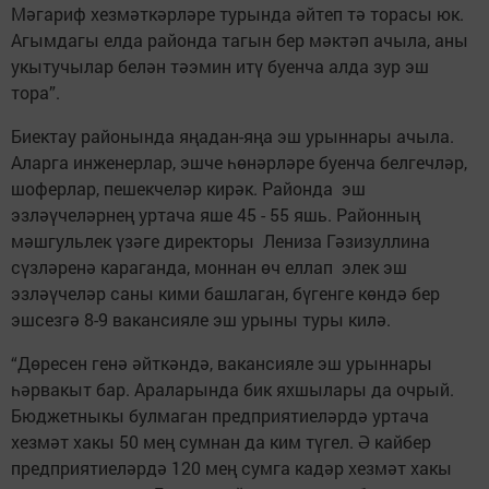
Мәгариф хезмәткәрләре турында әйтеп тә торасы юк.
Агымдагы елда районда тагын бер мәктәп ачыла, аны
укытучылар белән тәэмин итү буенча алда зур эш
тора”.
Биектау районында яңадан-яңа эш урыннары ачыла.
Аларга инженерлар, эшче һөнәрләре буенча белгечләр,
шоферлар, пешекчеләр кирәк. Районда эш
эзләүчеләрнең уртача яше 45 - 55 яшь. Районның
мәшгульлек үзәге директоры Лениза Гәзизуллина
сүзләренә караганда, моннан өч еллап элек эш
эзләүчеләр саны кими башлаган, бүгенге көндә бер
эшсезгә 8-9 вакансияле эш урыны туры килә.
“Дөресен генә әйткәндә, вакансияле эш урыннары
һәрвакыт бар. Араларында бик яхшылары да очрый.
Бюджетныкы булмаган предприятиеләрдә уртача
хезмәт хакы 50 мең сумнан да ким түгел. Ә кайбер
предприятиеләрдә 120 мең сумга кадәр хезмәт хакы