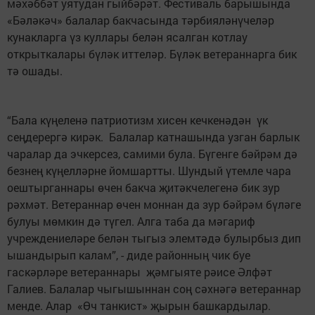
мәхәббәт уятудан гыйбәрәт. Фестиваль барышында
«Бәләкәч» балалар бакчасында тәрбияләнүчеләр
кунакларга үз куллары белән ясалган котлау
открыткалары бүләк иттеләр. Бүләк ветераннарга бик
тә ошады.
“Бала күңеленә патриотизм хисен кечкенәдән үк
сеңдерергә кирәк. Балалар катнашында узган барлык
чаралар да эчкерсез, самими була. Бүгенге бәйрәм дә
безнең күңелләрне йомшартты. Шундый үтемле чара
оештырганнары өчен бакча җитәкчелегенә бик зур
рәхмәт. Ветераннар өчен моннан да зур бәйрәм бүләге
булуы мөмкин дә түгел. Алга таба да мәгариф
учреждениеләре белән тыгыз элемтәдә булырбыз дип
ышандырып калам”, - диде районның чик буе
гаскәрләре ветераннары җәмгыяте рәисе Әлфәт
Галиев. Балалар чыгышыннан соң сәхнәгә ветераннар
менде. Алар «Өч танкист» җырын башкардылар.