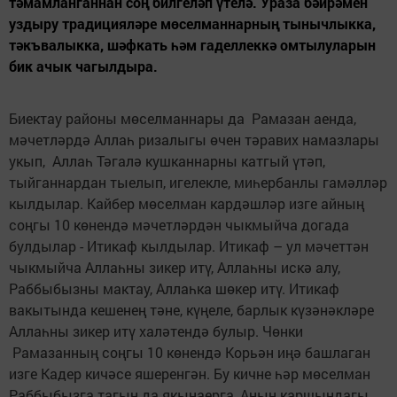
тәмамланганнан соң билгеләп үтелә. Ураза бәйрәмен
уздыру традицияләре мөселманнарның тынычлыкка,
тәкъвалыкка, шәфкать һәм гаделлеккә омтылуларын
бик ачык чагылдыра.
Биектау районы мөселманнары да Рамазан аенда,
мәчетләрдә Аллаһ ризалыгы өчен тәравих намазлары
укып, Аллаһ Тәгалә кушканнарны катгый үтәп,
тыйганнардан тыелып, игелекле, миһербанлы гамәлләр
кылдылар. Кайбер мөселман кардәшләр изге айның
соңгы 10 көнендә мәчетләрдән чыкмыйча догада
булдылар - Итикаф кылдылар. Итикаф – ул мәчеттән
чыкмыйча Аллаһны зикер итү, Аллаһны искә алу,
Раббыбызны мактау, Аллаһка шөкер итү. Итикаф
вакытында кешенең тәне, күңеле, барлык күзәнәкләре
Аллаһны зикер итү халәтендә булыр. Чөнки
Рамазанның соңгы 10 көнендә Корьән иңә башлаган
изге Кадер кичәсе яшеренгән. Бу кичне һәр мөселман
Раббыбызга тагын да якынаерга, Аның каршындагы