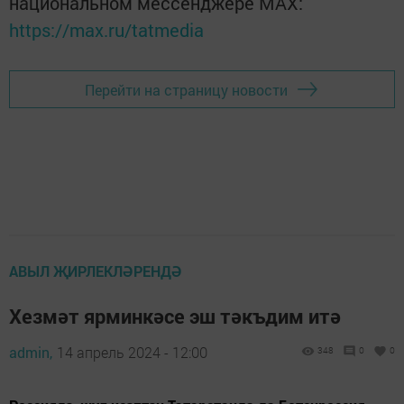
национальном мессенджере MАХ:
https://max.ru/tatmedia
Перейти на страницу новости
АВЫЛ ҖИРЛЕКЛӘРЕНДӘ
Хезмәт ярминкәсе эш тәкъдим итә
admin,
14 апрель 2024 - 12:00
348
0
0