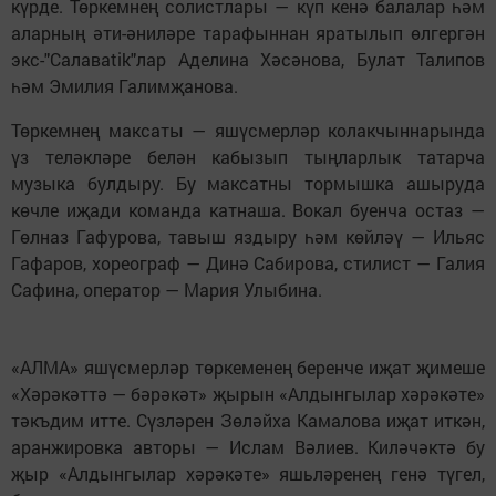
күрде. Төркемнең солистлары — күп кенә балалар һәм
аларның әти-әниләре тарафыннан яратылып өлгергән
экс-"Салаваtik"лар Аделина Хәсәнова, Булат Талипов
һәм Эмилия Галимҗанова.
Төркемнең максаты — яшүсмерләр колакчыннарында
үз теләкләре белән кабызып тыңларлык татарча
музыка булдыру. Бу максатны тормышка ашыруда
көчле иҗади команда катнаша. Вокал буенча остаз —
Гөлназ Гафурова, тавыш яздыру һәм көйләү — Ильяс
Гафаров, хореограф — Динә Сабирова, стилист — Галия
Сафина, оператор — Мария Улыбина.
«АЛМА» яшүсмерләр төркеменең беренче иҗат җимеше
«Хәрәкәттә — бәрәкәт» җырын «Алдынгылар хәрәкәте»
тәкъдим итте. Сүзләрен Зөләйха Камалова иҗат иткән,
аранжировка авторы — Ислам Вәлиев. Киләчәктә бу
җыр «Алдынгылар хәрәкәте» яшьләренең генә түгел,