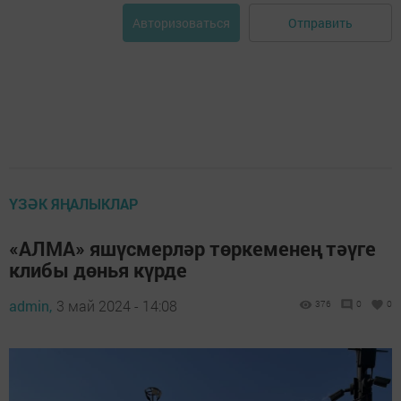
Отправить
Авторизоваться
ҮЗӘК ЯҢАЛЫКЛАР
«АЛМА» яшүсмерләр төркеменең тәүге
клибы дөнья күрде
admin,
3 май 2024 - 14:08
376
0
0