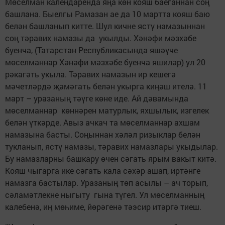
Мөселман календаренда яңа көн кояш баеганнан соң
башлана. Быелгы Рамазан ае да 10 мартта кояш баю
белән башланып китте. Шул кичне ястү намазыннан
соң тәравих намазы да укылды. Хәнәфи мәзхәбе
буенча, (Татарстан Республикасында яшәүче
мөселманнар Хәнәфи мәзхәбе буенча яшиләр) ул 20
рәкагәть укыла. Тәравих намазын ир кешегә
мәчетләрдә җәмәгать белән укырга киңәш ителә. 11
март – уразаның тәүге көне иде. Ай дәвамында
мөселманнар көннәрен матурлык, яхшылык, изгелек
белән үткәрде. Авыз ачкач та мөселманнар ахшам
намазына басты. Соңыннан хәләл ризыклар белән
тукланып, ястү намазы, тәравих намазлары укыдылар.
Бу намазларны башкару өчен сәгать ярым вакыт китә.
Кояш чыгарга ике сәгать кала сәхәр ашап, иртәнге
намазга бастылар. Уразаның төп асылы – ач торып,
сәламәтлекне ныгыту гына түгел. Ул мөселманның
калебенә, иң мөһиме, йөрәгенә тәэсир итәргә тиеш.