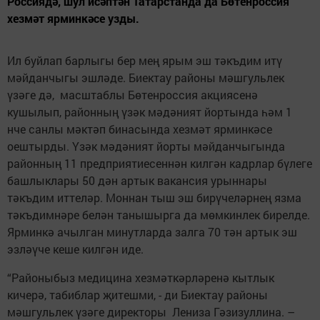
Россиядә, шул исәптән Татарстанда да Бөтенроссия
хезмәт ярминкәсе узды.
Ил буйлап барлыгы бер мең ярым эш тәкъдим итү
мәйданчыгы эшләде. Биектау районы мәшгульлек
үзәге дә, масштаблы Бөтенроссия акциясенә
кушылып, районның үзәк мәдәният йортында һәм 1
нче санлы мәктәп бинасында хезмәт ярминкәсе
оештырды. Үзәк мәдәният йорты мәйданчыгында
районның 11 предприятиесеннән килгән кадрлар бүлеге
башлыклары 50 дән артык вакансия урыннары
тәкъдим иттеләр. Моннан тыш эш бирүчеләрнең язма
тәкъдимнәре белән танышырга да мөмкинлек бирелде.
Ярминкә ачылган минутларда залга 70 тән артык эш
эзләүче кеше килгән иде.
“Районыбыз медицина хезмәткәрләренә кытлык
кичерә, табиблар җитешми, - ди Биектау районы
мәшгульлек үзәге директоры Лениза Гәзизуллина. –