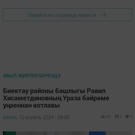
Перейти на страницу новости
АВЫЛ ҖИРЛЕКЛӘРЕНДӘ
Биектау районы башлыгы Равил
Хисаметдиновның Ураза бәйрәме
уңаеннан котлавы
admin,
10 апрель 2024 - 08:00
321
0
0