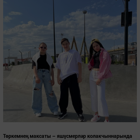
Төркемнең максаты – яшүсмерләр колакчыннарында