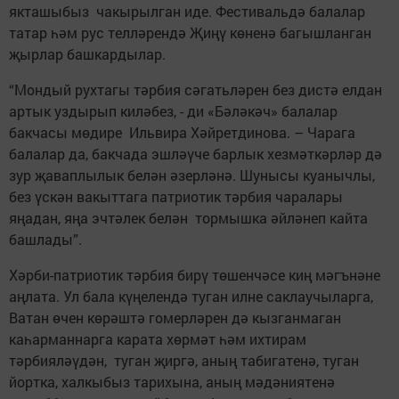
якташыбыз чакырылган иде. Фестивальдә балалар
татар һәм рус телләрендә Җиңү көненә багышланган
җырлар башкардылар.
“Мондый рухтагы тәрбия сәгатьләрен без дистә елдан
артык уздырып киләбез, - ди «Бәләкәч» балалар
бакчасы мөдире Ильвира Хәйретдинова. – Чарага
балалар да, бакчада эшләүче барлык хезмәткәрләр дә
зур җаваплылык белән әзерләнә. Шунысы куанычлы,
без үскән вакыттага патриотик тәрбия чаралары
яңадан, яңа эчтәлек белән тормышка әйләнеп кайта
башлады”.
Хәрби-патриотик тәрбия бирү төшенчәсе киң мәгънәне
аңлата. Ул бала күңелендә туган илне саклаучыларга,
Ватан өчен көрәштә гомерләрен дә кызганмаган
каһарманнарга карата хөрмәт һәм ихтирам
тәрбияләүдән, туган җиргә, аның табигатенә, туган
йортка, халкыбыз тарихына, аның мәдәниятенә