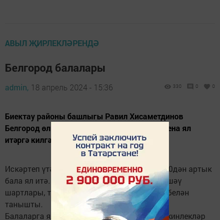
АВЫЛ ҖИРЛЕКЛӘРЕНДӘ
Белгород балалары
admin,
18 апрель 2024 - 15:36
330
0
0
Биектау районы башлыгы Равил Хисаметдинов
Белгород өлкәсеннән «Молодежный» лагерена ял
итәргә килгән балалар белән очрашты.
Искәртеп үтәбез, бүгенге көндә лагерьда 300дән артык
бала ял итә. Район башлыгы балаларның яшәү
шартлары, туклану, уку һәм ял итү режимы белән
танышты.
Балаларга ял итү һәм уку өчен барлык мөмкинлекләр