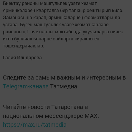
Биектау районы мәшгульлек үзәге хезмәт
ярминкәләрен кварталга бер тапкыр оештырып килә.
Заманасына карап, ярминкәләрнең форматлары да
үзгәрә. Бүген мәшгульлек үзәге хезмәткәрләре
районның 1 нче санлы мәктәбендә укучыларга ничек
итеп булачак һөнәрне сайларга кирәклеген
төшендерәчәкләр.
Галия Ильдарова
Следите за самым важным и интересным в
Telegram-канале
Татмедиа
Читайте новости Татарстана в
национальном мессенджере MАХ:
https://max.ru/tatmedia