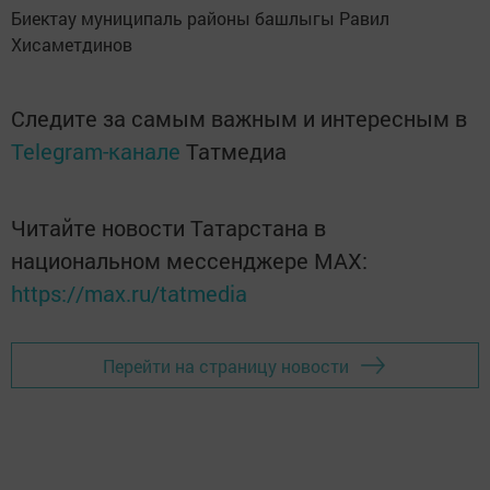
Биектау муниципаль районы башлыгы Равил
Хисаметдинов
Следите за самым важным и интересным в
Telegram-канале
Татмедиа
Читайте новости Татарстана в
национальном мессенджере MАХ:
https://max.ru/tatmedia
Перейти на страницу новости