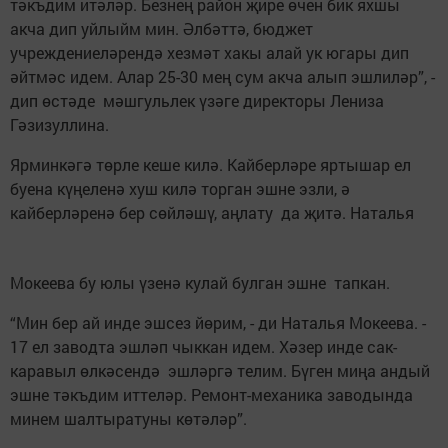
тәкъдим итәләр. Безнең район җире өчен бик яхшы
акча дип уйлыйм мин. Әлбәттә, бюджет
учреждениеләрендә хезмәт хакы алай ук югары дип
әйтмәс идем. Алар 25-30 мең сум акча алып эшлиләр”, -
дип өстәде мәшгульлек үзәге директоры Лениза
Гәзизуллина.
Ярминкәгә төрле кеше килә. Кайберләре яртышар ел
буена күңеленә хуш килә торган эшне эзли, ә
кайберләренә бер сөйләшү, аңлату да җитә. Наталья
Мокеева бу юлы үзенә кулай булган эшне тапкан.
“Мин бер ай инде эшсез йөрим, - ди Наталья Мокеева. -
17 ел заводта эшләп чыккан идем. Хәзер инде сак-
каравыл өлкәсендә эшләргә телим. Бүген миңа андый
эшне тәкъдим иттеләр. Ремонт-механика заводында
минем шалтыратуны көтәләр”.