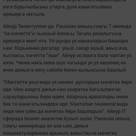
изге бурычыбызны үтәргә, рухи канәгатьлеккә
ирешергә омтыла.
Айнур Төхвәтуллин да Рамазан аеның соңгы 7 көнендә
“Ак мәчеттә”н чыкмый Аллаһы Тәгалә ризалыгына
ирешергә өмет итә. Ул шунда ук намазларын башкара
һәм Корьәннән догалар укый, сәхәр ашый, авыз ача,
кыскасы, мәчеттә “яши”. Айнур исламга бала чактан ук
килә. Чөнки нәкъ менә шул чагында ук ул кешенең ни
өчен дөньяга килү сәбәбе белән кызыксына башлый.
“Мәктәптә укыганда ук минем дусларым мәчеткә йөри
иде. Мин аларга дөнья һәм ахирәткә багышланган
сорауларымны бирә идем. Аларның җаваплары мине
бик тә канәгатьләндерә иде. Мәктәпне тәмамлаганда
инде мин үзем дә мәчеткә йөри башладым”. Айнур IT
сферада бизнес-аналитик булып эшли. Рамазан аеның
соңгы көннәрендә ял ала һәм, дөнья
мәшәкатьләреннән арынып, вакытлыча мәчеткә