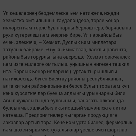
Ул кешеләрнең бердәмлеккә һәм нәтиҗәле, иҗади
хезмәткә омтылышын гәүдәләндерә, төрле һөнәр
ияләрен һәм төрле буыннарны берләштерә, барчасына
рухи күтәрелеш һәм энергия бирә. Ул һәркайсыбыз
өчен, элеккечә, – Хезмәт, Дуслык һәм милләтара
татулык бәйрәме. Ә бу кыйммәтләр, лаеклы рәвештә,
районыбыз горурлыгына әверелде. Хезмәт сөючәнлек
һәм изге эшләргә омтылыш уңышның нигезен тәшкил
итә. Барлык һөнәр ияләренең уртак тырышлыгы
нәтиҗәсендә бүген Биектау районы республиканың
алга киткән районнарыннан берсе булып тора һәм күп
кенә күрсәткечләр буенча алдынгы урыннарны били.
Авыл хуҗалыгында булсынмы, сәнәгать өлкәсендә
булсынмы, халкыбыз икътисадый эшчәнлектә актив
катнаша. Предприятиеләр чыгарган продукциягә
заказлар артып тора. Кече һәм урта бизнес, фермерлык
һәм шәхси ярдәмче хуҗалыклар үсеше өчен шартлар