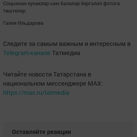
Соңыннан кунаклар һәм балалар бергәләп фотога
төштеләр.
Галия Ильдарова
Следите за самым важным и интересным в
Telegram-канале
Татмедиа
Читайте новости Татарстана в
национальном мессенджере MАХ:
https://max.ru/tatmedia
Оставляйте реакции