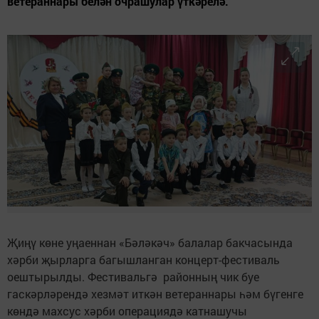
ветераннары белән очрашулар үткәрелә.
Җиңү көне уңаеннан «Бәләкәч» балалар бакчасында
хәрби җырларга багышланган концерт-фестиваль
оештырылды. Фестивальгә районның чик буе
гаскәрләрендә хезмәт иткән ветераннары һәм бүгенге
көндә махсус хәрби операциядә катнашучы