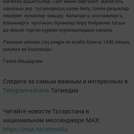
мәчеткә ашыктылар. Гает көнне бергәләп җәмәгать
намазын уку, туганнарның хәлен белү, тәмле ризыклар
пешереп кунаклар чакыру, балаларга, мохтаҗларга,
өлкәннәргә күчтәнәч, бүләкләр бирү бәйрәмне тагын
да ямьли торган күркәм күренешләрдән санала.
Рамазан аеннан соң хиҗри ел исәбе буенча 1445 елның
шәүвәл ае башланды.
Галия Ильдарова
Следите за самым важным и интересным в
Telegram-канале
Татмедиа
Читайте новости Татарстана в
национальном мессенджере MАХ:
https://max.ru/tatmedia