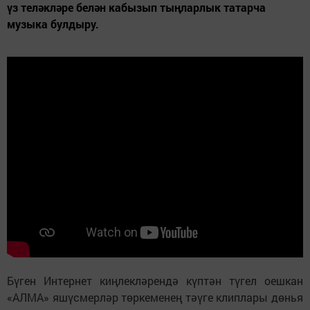
үз теләкләре белән кабызып тыңларлык татарча
музыка булдыру.
Бүген Интернет киңлекләрендә күптән түгел оешкан
«АЛМА» яшүсмерләр төркеменең тәүге клиплары дөнья