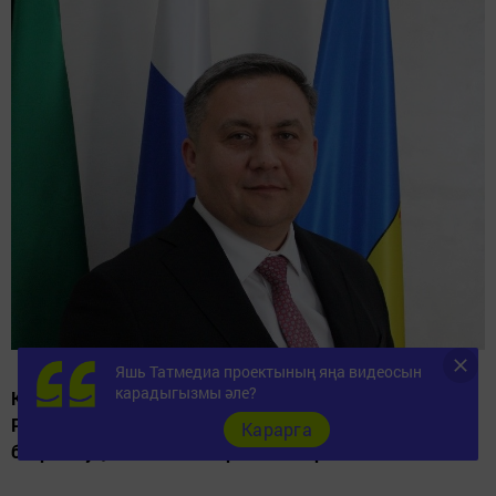
Яшь Татмедиа проектының яңа видеосын
карадыгызмы әле?
Кадерле мөселманнар, хөрмәтле биектаулылар! Сезне
Рамазан ае тәмамлану һәм Гайдел-фитр — Ураза гаете
Карарга
бәйрәме уңаеннан чын йөрәктән тәбрик итәм.