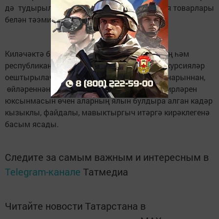
дә тудырылган. Уку әсбаплары, канцелярия товарлары
белән тәэмин итү югары дәрәҗәдә куелган.
Киләчәктә балалар өчен Биектау районының һәм
республиканың истәлекле урыннарына экскурсияләр
оештырылачак. Равил Хисаметдинов туганнарыннан,
өйләреннән еракта булган балалар туган җирләрен
юксынмасын өчен аларның ялын булдыра алган кадәр
кызыклы, файдалы, мавыктыргыч итәргә кирәклегенә
басым ясады.
Следите за самым важным и интересным в
Telegram-канале
Татмедиа
Читайте новости Татарстана в