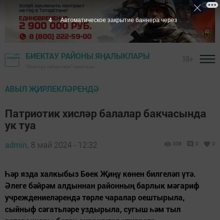
2
Автоматическое закрытие баннера через
БИЕКТАУ РАЙОНЫ ЯҢАЛЫКЛАРЫ
18+
"Биектау хәбәрләре" газетасы
АВЫЛ ҖИРЛЕКЛӘРЕНДӘ
Патриотик хисләр балалар бакчасында
ук туа
admin,
8 май 2024 - 12:32
338
0
0
Һәр язда халкыбыз Бөек Җиңү көнен билгеләп үтә.
Әлеге бәйрәм алдыннан районның барлык мәгариф
учреждениеләрендә төрле чаралар оештырыла,
сыйныф сәгатьләре уздырыла, сугыш һәм тыл