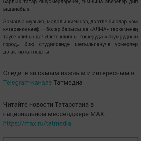
барлык татар яшүсмерләренең гимнына әверелер дип
ышанабыз.
Заманча музыка, модалы киемнәр, дәртле биюләр һәм
күтәренке кәеф — болар барысы да «АЛМА» төркеменең
тәүге клибында! Әлеге клипны төшерүдә «Изумрудный
город» бию студиясендә шөгыльләнүче үсмерләр
дә актив катнашты.
Следите за самым важным и интересным в
Telegram-канале
Татмедиа
Читайте новости Татарстана в
национальном мессенджере MАХ:
https://max.ru/tatmedia