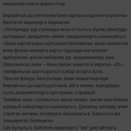
киңәшләр сезгә ярдәм итәр.
Беркайчан да үзегезнең банк картасында мәгълүматны
билгесез кешеләргә бирмәгез.
«Лотереяда зур суммада акча оттыгыз, бүләк уйнатуда
катнашып, җиңдегез» кебек тәкъдимнәргә ышанмагыз.
«Банк картагызны кулланып булмаячак, зыян килмәсен
өчен фәлән номерга карта турында мәгълүмат
җибәрегез» дигән хәбәрләр дә мошенниклар эше.
Шикләнәсез икән – банк белән элемтәгә керегез. «02»
телефонына шалтыратып хәбәр итәргә була.
Пенсия фонды белгечләре, банк хезмәткәрләре
беркайчан да шалтыратмый, өйгә килми, коридорда
гына документларга кул куюны сорамый.
Телефон аша «туганыгыз авыр хәлдә» дигән һәм башка
шундый хәбәрләргә ышанмагыз. Дәвалау, коткару өчен
сораган акчаны күчерергә ашыкмагыз. Барысын да
тикшерегез, белешегез.
Сак булыгыз, билгесез кешеләргә “юк” дип әйтергә