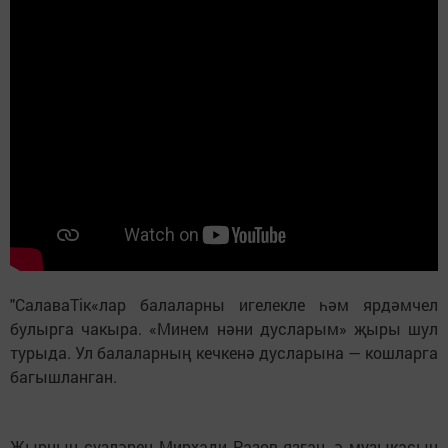
"СалаваTiк«лар балаларны игелекле һәм ярдәмчел
булырга чакыра. «Минем нәни дусларым» җыры шул
турыда. Ул балаларның кечкенә дусларына — кошларга
багышланган.
Җырның сүзләрен Мирхади Разов язган, ә музыкасын