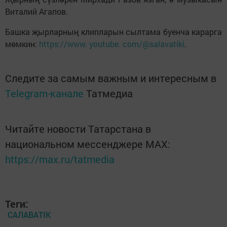
Виталий Агапов.
Башка җырларның клипларын сылтама буенча карарга
мөмкин:
https://www. youtube. com/@salavatiki
.
Следите за самым важным и интересным в
Telegram-канале
Татмедиа
Читайте новости Татарстана в
национальном мессенджере MАХ:
https://max.ru/tatmedia
Теги:
САЛАВАTIK