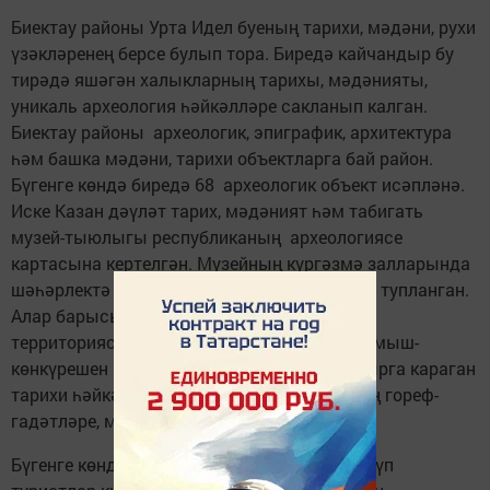
Биектау районы Урта Идел буеның тарихи, мәдәни, рухи
үзәкләренең берсе булып тора. Биредә кайчандыр бу
тирәдә яшәгән халыкларның тарихы, мәдәнияты,
уникаль археология һәйкәлләре сакланып калган.
Биектау районы археологик, эпиграфик, архитектура
һәм башка мәдәни, тарихи объектларга бай район.
Бүгенге көндә биредә 68 археологик объект исәпләнә.
Иске Казан дәүләт тарих, мәдәният һәм табигать
музей-тыюлыгы республиканың археологиясе
картасына кертелгән. Музейның күргәзмә залларында
шәһәрлектә табылган уникаль экспонатлар тупланган.
Алар барысы да Иске-Казан шәһәрлеге
территориясендә яшәгән халыкларның тормыш-
көнкүрешен күзалларга ярдәм итә. XIII гасырга караган
тарихи һәйкәлдә Казан арты татарларының гореф-
гадәтләре, мәдәнияты чагылыш таба.
Бүгенге көндә Ямаширмә авылына да бик күп