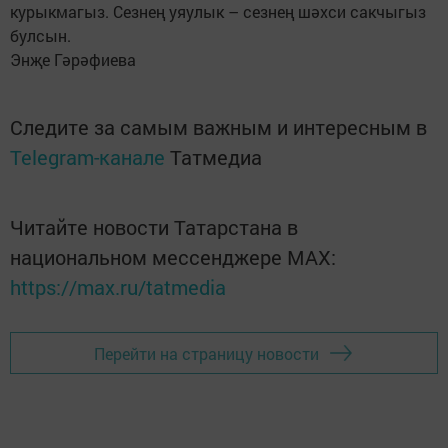
курыкмагыз. Сезнең уяулык – сезнең шәхси сакчыгыз
булсын.
Энҗе Гәрәфиева
Следите за самым важным и интересным в
Telegram-канале
Татмедиа
Читайте новости Татарстана в
национальном мессенджере MАХ:
https://max.ru/tatmedia
Перейти на страницу новости