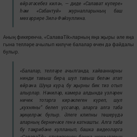
өйрәтәсебез килә», — диде «Салават күпере»
һәм «Сабантуй» журналларының баш
мөхәррире Зилә Фәйзуллина.
Аның фикеренчә, «СалаваTik»ларның яңа җыры әле яңа
гына телләре ачылып килүче балалар өчен дә файдалы
булыр.
«Балалар, телләре ачылганда, хайваннарны
нинди тавыш бирә, шул тавыш белән атап
өйрәнә. Шуңа күрә, бу җырны бик тиз отып
алырлар. Нәниләр, камера алдында үзләрен
ничек тотарга кирәклеген күреп, шул
„кухняны“ белеп үссәләр, аларга алга таба
җиңелрәк булыр. Әлеге клипны төшерүдә
аларның берничәсе генә катнашты. Алга таба
бу тәҗрибәне кулланып, башка видеоларга
«СалаваTik» студиясенең башка укучыларын