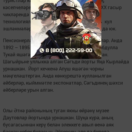
туристлар килә. Анда халык һөнәрчеләренең,
кәсепчеләренең музей-остаханәсе бар. XIX- XX гасыр
чикләрендә яшәгән осталарның борынгы
технологияләрне кулланып ясалган уникаль кул
эшләнмәләре Россиянең бер генә музеенда да юк.
Пенсионерлар Кырлай авылында да булдылар. Анда
1892 – 1895 елларда бөек татар шагыйре Габдулла
Тукай яшәгән Сәгъди Салихов өе торгызылган.
Шагыйрьне уллыкка алган Сәгъди йорты Яңа Кырлайда
урнашкан. Йорт кечкенә Апуш яшәгән чорны
мәңгеләштергән. Анда көнкүрештә кулланылган
әйберләр, кыйммәтле экспонатлар, Сәгъдинең шәхси
әйберләре урын алган.
Олы Әтнә районының туган якны өйрәнү музее
Даутовлар йортында урнашкан. Шуңа күрә, аның
бусагасыннан керү белән элеккеге авыл өенә аяк
баскан кебек буласың. Әйтерсең, әле дә биредә