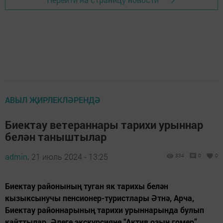
АВЫЛ ҖИРЛЕКЛӘРЕНДӘ
Биектау ветераннары тарихи урыннар
белән таныштылар
admin,
21 июль 2024 - 13:25
334
0
0
Биектау районының туган як тарихы белән
кызыксынучы пенсионер-туристлары Әтнә, Арча,
Биектау районнарының тарихи урыннарында булып
кайттылар. Әлеге экскурсияне “Актив озын гомер”