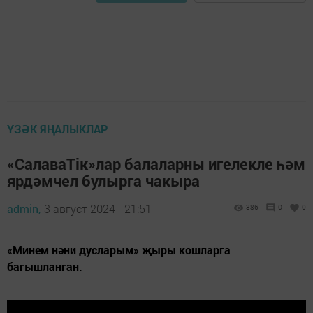
ҮЗӘК ЯҢАЛЫКЛАР
«СалаваTiк»лар балаларны игелекле һәм
ярдәмчел булырга чакыра
admin,
3 август 2024 - 21:51
386
0
0
«Минем нәни дусларым» җыры кошларга
багышланган.