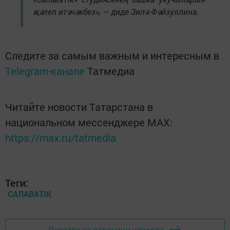
җәлеп итәчәкбез», — диде Зилә Фәйзуллина.
Следите за самым важным и интересным в
Telegram-канале
Татмедиа
Читайте новости Татарстана в
национальном мессенджере MАХ:
https://max.ru/tatmedia
Теги:
САЛАВАTIK
Перейти на страницу новости