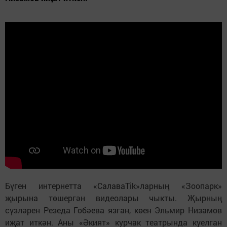
Бүген интернетта «CалаваTik»ларның «Зоопарк»
җырына төшергән видеолары чыкты. Җырның
сүзләрен Резеда Гобәева язган, көен Эльмир Низамов
иҗат иткән. Аны «Әкият» курчак театрында куелган