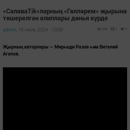
«СалаваTik«ларның «Гөлләрем» җырына
төшерелгән клиплары дөнья күрде
admin,
16 июль 2024 - 10:00
388
0
0
Җырның авторлары — Мирһади Разов һәм Виталий
Агапов.