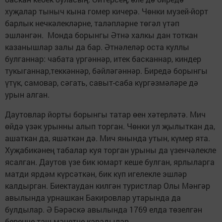
хуҗалар тыныч кына гомер кичерә. Чөнки музей-йорт
барлык нечкәлекләрне, таләпләрне төгәл үтәп
эшләнгән. Монда борынгы Әтнә халкы дан тоткан
казанышлар залы да бар. Әтнәлеләр оста куллы
булганнар: чабата үргәннәр, итек басканнар, киндер
тукыганнар,теккәннәр, бәйләгәннәр. Биредә борынгы
үтүк, самовар, сәгать, савыт-саба күргәзмәләре дә
урын алган.
Даутовлар йорты борынгы татар өен хәтерләтә. Мич
өйдә үзәк урынны алып торган. Чөнки ул җылыткан да,
ашаткан да, яшәткән дә. Мич янында утын, күмер ята.
Хуҗабикәнең табалар куя торган урыны да үзенчәлекле
ясалган. Даутов үзе бик юмарт кеше булган, ярлыларга
матди ярдәм күрсәткән, бик күп игелекле эшләр
калдырган. Биектаудан килгән туристлар Олы Мәнгәр
авылында урнашкан Бакировлар утарында да
булдылар. Ә Бәрәскә авылында 1769 елда төзелгән
беренче таш мәчетне карадылар.