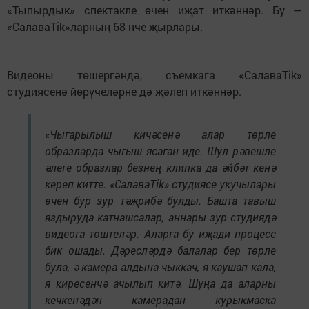
«Тыпырдык» спектакле өчен иҗат иткәннәр. Бу —
«CалаваTik»ларның 68 нче җырлары.
Видеоны төшергәндә, съемкага «СалаваTik»
студиясенә йөрүчеләрне дә җәлеп иткәннәр.
«Чыгарылыш кичәсенә алар төрле
образларда чыгыш ясаган иде. Шул рәвешле
әлеге образлар безнең клипка да әйбәт кенә
кереп китте. «СалаваTik» студиясе укучылары
өчен бур зур тәҗрибә булды. Башта тавыш
яздыруда катнашсалар, аннары зур студиядә
видеога төштеләр. Аларга бу иҗади процесс
бик ошады. Дәресләрдә балалар бер төрле
була, ә камера алдына чыккач, я каушап кала,
я киресенчә ачылып китә. Шуңа да аларны
кечкенәдән камерадан курыкмаска