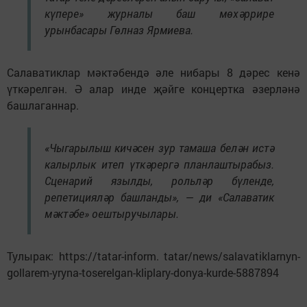
күпере» журналы баш мөхәррире
урынбасары Гөлназ Ярмиева.
Салаватиклар мәктәбендә әле нибары 8 дәрес кенә
үткәрелгән. Ә алар инде җәйге концертка әзерләнә
башлаганнар.
«Чыгарылыш кичәсен зур тамаша белән истә
калырлык итеп үткәрергә планлаштырабыз.
Сценарий язылды, рольләр бүленде,
репетицияләр башланды», — ди «Салаватик
мәктәбе» оештыручылары.
Тулырак: https://tatar-inform. tatar/news/salavatiklarnyn-
gollarem-yryna-toserelgan-kliplary-donya-kurde-5887894