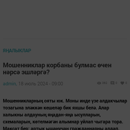
ЯҢАЛЫКЛАР
Мошенниклар корбаны булмас өчен
нәрсә эшләргә?
admin,
18 июль 2024 - 09:00
362
0
0
Мошенникларның ояты юк. Моны инде үзе алдакчылар
тозагына эләккән кешеләр бик яхшы белә. Алар
халыкны алдауның яңадан-яңа ысулларын,
схемаларын, көтелмәгән алымнар уйлап чыгара тора.
Максат бер: артык ышанучан гражданнарны алдап,