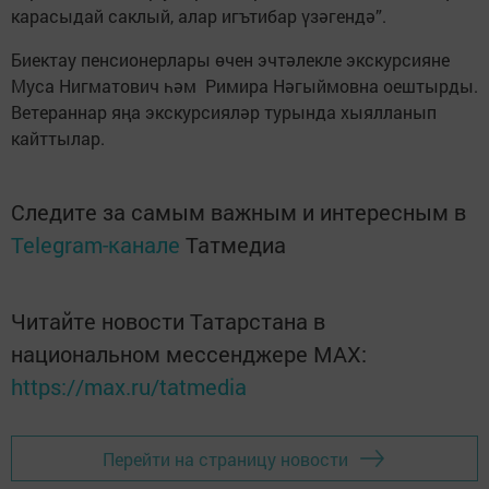
карасыдай саклый, алар игътибар үзәгендә”.
Биектау пенсионерлары өчен эчтәлекле экскурсияне
Муса Нигматович һәм Римира Нәгыймовна оештырды.
Ветераннар яңа экскурсияләр турында хыялланып
кайттылар.
Следите за самым важным и интересным в
Telegram-канале
Татмедиа
Читайте новости Татарстана в
национальном мессенджере MАХ:
https://max.ru/tatmedia
Перейти на страницу новости