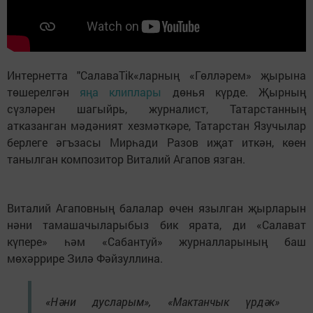
Интернетта "СалаваTik«ларның «Гөлләрем» җырына
төшерелгән
яңа клиплары
дөнья күрде. Җырның
сүзләрен шагыйрь, журналист, Татарстанның
атказанган мәдәният хезмәткәре, Татарстан Язучылар
берлеге әгъзасы Мирһади Разов иҗат иткән, көен
танылган композитор Виталий Агапов язган.
Виталий Агаповның балалар өчен язылган җырларын
нәни тамашачыларыбыз бик ярата, ди «Салават
күпере» һәм «Сабантуй» журналларының баш
мөхәррире Зилә Фәйзуллина.
«Нәни дусларым», «Мактанчык үрдәк»