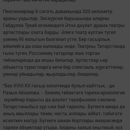
Пенсионерлар 6 сәгать дәвамында 320 километр
араны уздылар. Экскурсия барышында аларны
Габдулла Тукай исемендәге Әтнә дәүләт драма театры
артистлары озата барды. Әлеге театр күптән түгел
үзенең 95 еллыгын билгеләп үтте. Бер гасырлык
юбилейга да озак калмады инде. Театрны Татарстанда
гына түгел, Россиянең татарлар яши торган
төбәкләрендә дә яхшы беләләр. Артистлар һәр
объектта туристларга кече бер спектакль күрсәттеләр,
уеннар уйнадылар, җырладылар, биеделәр.
“Без XVIII-XX гасыр мохитендә булып кайттык, - ди
Разыя Абзалова. - Безнең төбәктәге тарихи-археологик
музейлар барысы да дәүләт тарафыннан саклана.
Татарстаныбыз зур һәм бай тарихлы. Бүгенге көндә дә
аның авыллары төзек, чиста, юллары әйбәт, табигате
искиткеч матур. Бүгенге заман йортлары янәшәсендә
тарихи объектлар утыра. Аларны халык онытмый, күз