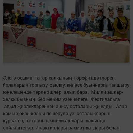
Әлегә оешма татар халкының гореф-гадәтләрен,
йолаларын торгызу, саклау, киләсе буыннарга тапшыру
юнәлешендә төрле эшләр алып бара. Милли ашлар-
халкыбызның бер мөһим үзенчәлеге. Фестивальга
авыл җирлекләреннән аш-су осталары җыелды. Алар
камыр ризыклары пешерүдә үз осталыкларын
күрсәтеп, татарның милли ашлары хакында
сөйләштеләр. Иң активлары рәхмәт хатлары белән