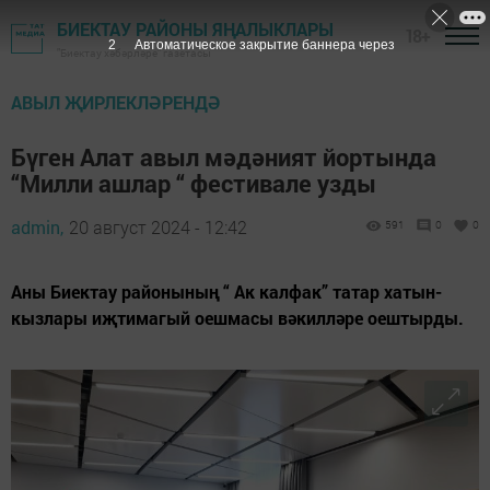
БИЕКТАУ РАЙОНЫ ЯҢАЛЫКЛАРЫ
18+
1
Автоматическое закрытие баннера через
"Биектау хәбәрләре" газетасы
АВЫЛ ҖИРЛЕКЛӘРЕНДӘ
Бүген Алат авыл мәдәният йортында
“Милли ашлар “ фестивале узды
admin,
20 август 2024 - 12:42
591
0
0
Аны Биектау районының “ Ак калфак” татар хатын-
кызлары иҗтимагый оешмасы вәкилләре оештырды.