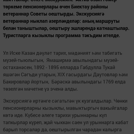
төркеме пенсионерлары өчен Биектау районы
ветераннар Советы оештырды. Экскурсиягә
ветераннар ныклап әзерләнделәр: аның маршруты
белән таныштылар, оештыру эшләрендә катнаштылар.
Туристларга кызыклы программа тәкъдим ителде.
Ул Иске Казан дәүләт тарих, мәдәният һәм табигать
музей-тыюлыгын, Ямаширмә авылындагы музей-
остаханәсен, 1892 - 1895 елларда Габдулла Тукай
яшәгән Сәгъди утарын, XIX гасырдагы Даутовлар һәм
Бакировлар йортын, Бәрәскә авылындагы 1769 елда
төзелгән мәчетне үз эченә алды.
Экскурсиягә иртәнге сәгатьтән үк кузгалдылар. Чөнки
пенсионерларны кызыклы, мавыктыргыч вакыйгалар
көтә иде. Күбесе әлеге тарихи урыннарны күп
тапкырлар күреп, җай чыккан саен ул урыннарга кабат
барып торсалар да, оештырылган чарадан калырга