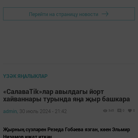
Перейти на страницу новости
ҮЗӘК ЯҢАЛЫКЛАР
«CалаваTik»лар авылдагы йорт
хайваннары турында яңа җыр башкара
admin,
30 июль 2024 - 21:42
345
0
0
Җырның сүзләрен Резеда Гобәева язган, көен Эльмир
Низамов иҗат иткән.