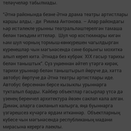
теләүчеләр табылмады.
“Әтнә районында безне Әтнә драма театры артистлары
каршы алды, - ди Римма Антонова. – Алар райондагы
һәр истәлекле урынны театральләштерелгән тамаша
белән тәкъдим иттеләр. Шул чор костюмнары кигән
һәм шул чорның тормыш-көнкүрешен чагылдырган
күренешләр чын мәгънәсендә сине борынгы мохиткә
алып кереп китә. Әтнәдә без күбрәк XIX гасыр тарихы
белән таныштык”. Сүз уңаеннан әйтеп үтәргә кирәк,
тарихи урыннар белән таныштырып йөрүче дә, хәтта
автобус йөртүче дә Әтнә театры артистлары иде.
Автобус берсеннән берсе кызыклы урыннарга
тукталып барды. Кайбер объектлар гасырлар үтсә дә
үзенең беренчел архитектура йөзен саклап кала алган.
Димәк, аларга сакланып калырга, яңа буыннарга
үзгәрешсез күчәргә ярдәм иткәннәр. Объектларның
күбесе чын мәгънәсендә республиканың мәдәни
мирасына керергә лаеклы.