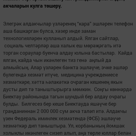
акчаларын кулга төшерү.
Элегрәк алдакчылар үзләренең “кара” эшләрен телефон
аша башкарган булса, хәзер инде заман
технологияләрен кулланып алдый. Ялган сайтлар,
социаль челтәрләр аша халык еш мөрәҗәгать итә
торган сораулар буенча алдау юлына бастылар. Кайда
ялган, кайда чын икәнлеген тиз генә аңлый да
алмыйсың. Алар үзләрен банкта эшләүче, эчке эшләр
бүлегендә хезмәт итүче, медицина учреждениесе
хезмәткәре, хәтта һәлакәткә очраган кешенең якын
дусты дип тә таныштырырга мөмкин. Соңгы көннәрдә
Биектау районында тагын шундый бер алдау очрагы
булды. Билгесез бер кеше Биектауда яшәүче бер
граңданиннан 2 000 000 сум акча таләп итә. Алдакчы
үзен Федераль иминлек хезмәтендә (ФСБ) эшләүче
хезмәткәр дип таныштыра. Ул, корбанының йомшак
холыклы икәнлеген сизеп алып, аңа төрле юллар белән