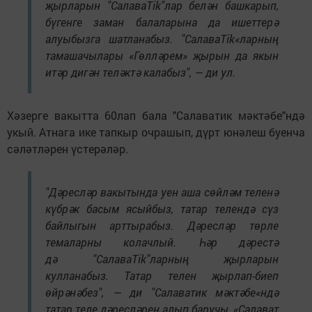
җырларын "СалаваTik"лар белән башкарып,
бүгенге заман балаларына да ишеттерә
алуыбызга шатланабыз. "СалаваTik«ларның
тамашачылары «Гөлләрем» җырын да якын
итәр дигән теләктә калабыз", — ди ул.
Хәзерге вакытта 60лап бала "Салаватик мәктәбе"ндә
укый. Атнага ике тапкыр очрашып, дүрт юнәлеш буенча
сәләтләрен үстерәләр.
"Дәресләр вакытында уен аша сөйләм теленә
күбрәк басым ясыйбыз, татар телендә сүз
байлыгын арттырабыз. Дәресләр төрле
темаларны колачлый. Һәр дәрестә
дә "СалаваTik"ларның җырларын
кулланабыз. Татар телен җырлап-биеп
өйрәнәбез", — ди "Салаватик мәктәбе«ндә
татар теле дәресләрен алып баручы, «Салават