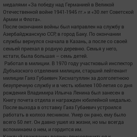
медалями «За победу над Германией в Великой
Отечественной войне 1941-1945 гг.» и «30 лет Советской
Армии и Флота».
После окончания войны был направлен на службу в
Азербайджанскую ССР, в город Баку. По окончании
службы вернулся сначала в Казань, а после со своей
семьей приехал в родную деревню. Семья у него,
кстати, была большая – семь детей.
Работал в милиции. В 1970 году участковый инспектор
Дубъязского отделения милиции, старший лейтенант
милиции Гаяз Губаевич Хисматуллин за долголетнюю
безупречную службу и в честь юбилея 100-летия со дня
рождения Владимира Ильича Ленина был занесен в
Книгу почета отдела и награжден юбилейной медалью.
После выхода в отставку Гаяз Губаевич устроился
работать в колхоз лесником. Умер он рано, ему было
всего 50 лет. Он давно ушел из жизни, но мы всегда
вспоминаем о нем, и гордится им.
Каждый гражданин должен присоединиться к