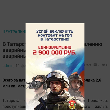
ЦЕНТРАЛЬНЫЕ НОВОСТИ
В Татарстане приступили к расселению
аварийных домов, признанных
аварийными после 2017 года
admin,
11 февраля 2025 - 10:26
289
0
0
Всего за пять лет в ПФО было расселено порядка 2,6
млн кв. метров.
Татарстан стал одним из пяти регионов Поволжья,
приступивших к расселению аварийного жилья,