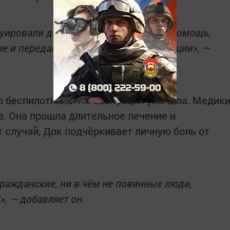
уировали данную женщину, оказали помощь,
е и передали дальше по этапу эвакуации»,
—
р беспилотника. Но эвакуация уже шла. Медик
. Она прошла длительное лечение и
 случай, Док подчёркивает личную боль от
гражданские, ни в чём не повинные люди,
»,
— добавляет он.