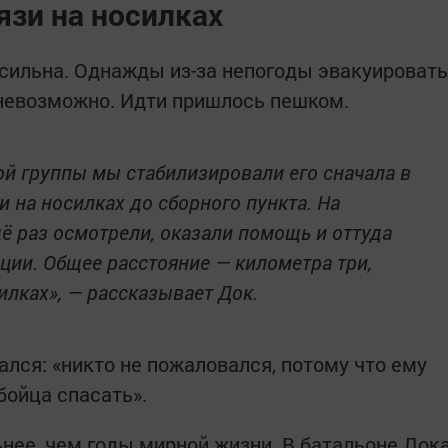
язи на носилках
ссильна. Однажды из-за непогоды эвакуировать
 невозможно. Идти пришлось пешком.
й группы мы стабилизировали его сначала в
и на носилках до сборного пункта. На
ё раз осмотрели, оказали помощь и оттуда
ации. Общее расстояние — километра три,
илках»,
— рассказывает Док.
вался: «никто не пожаловался, потому что ему
 бойца спасать».
ее, чем годы мирной жизни. В батальоне Док