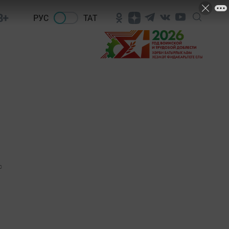
8+
РУС
ТАТ
0