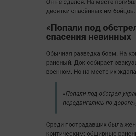
Он не сдался. На месте погибш
десятки спасённых им бойцов.
«Попали под обстре
спасения невинных
Обычная разведка боем. На ко
раненый. Док собирает эвакуац
военном. Но на месте их ждала
«Попали под обстрел укра
передвигались по дороге»
Среди пострадавших была женщ
критическим: обширные ранени