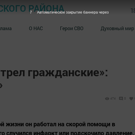
СКОГО РАЙОНА
1
6
Автоматическое закрытие баннера через
клама
О НАС
Герои СВО
Духовный мир
стрел гражданские»:
»
474
0
ой жизни он работал на скорой помощи в
ого случился инфаркт или подскочило давление.